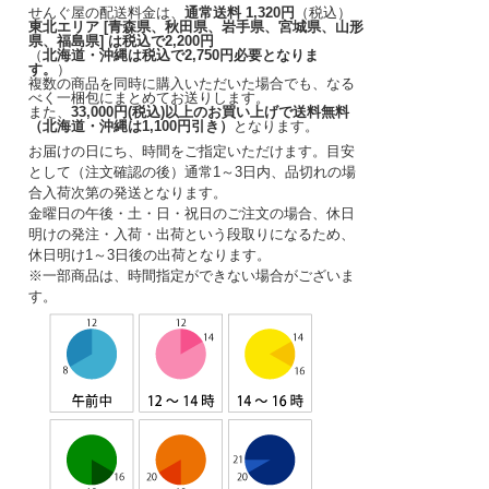
せんぐ屋の配送料金は、
通常送料 1,320円
（税込）
東北エリア [青森県、秋田県、岩手県、宮城県、山形
県、福島県] は税込で2,200円
（
北海道・沖縄は税込で2,750円必要となりま
す。
）
複数の商品を同時に購入いただいた場合でも、なる
べく一梱包にまとめてお送りします。
また、
33,000円(税込)以上のお買い上げで送料無料
（北海道・沖縄は1,100円引き）
となります。
お届けの日にち、時間をご指定いただけます。
目安
として（注文確認の後）
通常1～3日内
、品切れの場
合入荷次第の発送となります。
金曜日の午後・土・日・祝日のご注文の場合、休日
明けの発注・入荷・出荷という段取りになるため、
休日明け1～3日後の出荷となります。
※一部商品は、時間指定ができない場合がございま
す。