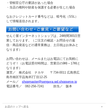
・管轄官公庁の要請があった場合
・当店の権利や財産を保護する必要が生じた場合
なおクレジットカード番号などは、暗号化（SSL）
して情報送信されます。
せんぐ屋インターネットショップは、24時間365日営
業しております。（ご注文の確認・お問合せの返
信・商品発送などの
通常業務は、土日祝はお休み
と
なります）
お問い合わせは、メールまたはお電話にてお気軽に
どうぞ！（お電話受付時間は、
営業日の9時～17時
と
なります）
運営／ 株式会社 ナカヤ 〒734-0011 広島県広
島市南区宇品海岸2丁目12-25
メール／
shopmaster@senguya.wd.shopserve.jp
電話番号／ 082-256-7241 担当／ 阪本
お店のトップへ戻る