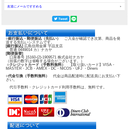
友達にメールですすめる
○銀行振込・郵便振込（先払い）
ご入金が確認でき次第、商品を発
送する先払いシステムです。
[銀行振込]
広島信用金庫 宇品支店
普通 0449014 カ）ナカヤ
[郵便振替]
口座番号 15160-(2)-1909571 株式会社ナカヤ
（括弧の数字は省略する場合がございます。）
○クレジットカード（手数料無料）
【取り扱いカード】VISA・
MASTER・JCB・AMEX・DC・NICOS・UFJ ・Diners
○代金引換（手数料無料）
代金は商品配達時に配送員にお支払い下
さい。
代引手数料・クレジットカード利用手数料は、無料です。