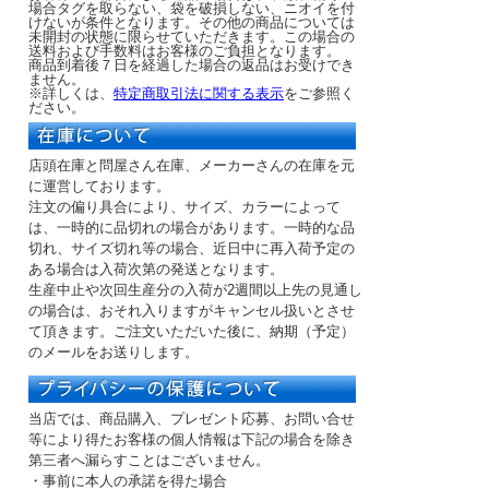
場合タグを取らない、袋を破損しない、ニオイを付
けないが条件となります。その他の商品については
未開封の状態に限らせていただきます。この場合の
送料および手数料はお客様のご負担となります。
商品到着後７日を経過した場合の返品はお受けでき
ません。
※詳しくは、
特定商取引法に関する表示
をご参照く
ださい。
店頭在庫と問屋さん在庫、メーカーさんの在庫を元
に運営しております。
注文の偏り具合により、サイズ、カラーによって
は、一時的に品切れの場合があります。一時的な品
切れ、サイズ切れ等の場合、近日中に再入荷予定の
ある場合は入荷次第の発送となります。
生産中止や次回生産分の入荷が2週間以上先の見通し
の場合は、おそれ入りますがキャンセル扱いとさせ
て頂きます。ご注文いただいた後に、納期（予定）
のメールをお送りします。
当店では、商品購入、プレゼント応募、お問い合せ
等により得たお客様の個人情報は下記の場合を除き
第三者へ漏らすことはございません。
・事前に本人の承諾を得た場合