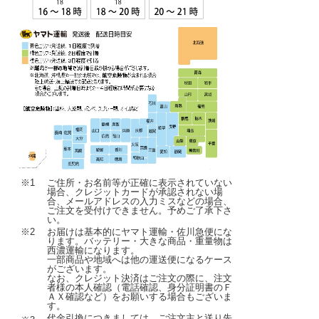
※1
ご住所・お名前等が正確に表示されていない
場合、クレジットカードが承認されない場
合、メールアドレスの入力ミスなどの場合、
ご注文を受付けできません。予めご了承下さ
い。
※2
お届けは基本的にヤマト運輸・佐川急便にな
ります。バッテリー・大きな商品・重量物は
西濃運輸になります。
一部商品や地域へは他の運送便になるケース
がございます。
なお、クレジット決済はご注文の際に、注文
者様の本人確認（電話確認、身分証明書のＦ
ＡＸ確認など）をお願いする場合もございま
す。
代金引換につきましては、ご注文主と送り先