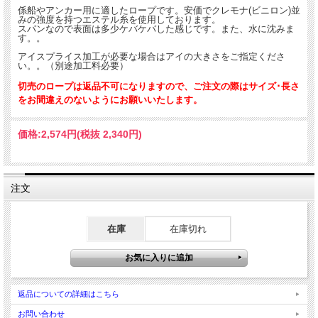
Φmm
kg/200m
kN
tf
係船やアンカー用に適したロープです。安価でクレモナ(ビニロン)並
みの強度を持つエステル糸を使用しております。
スパンなので表面は多少ケバケバした感じです。また、水に沈みま
8
8.07
8.53
0.87
す。。
9
10.1
10.7
1.09
アイスプライス加工が必要な場合はアイの大きさをご指定くださ
い。。（別途加工料必要）
10
12.5
13.0
1.33
切売のロープは返品不可になりますので、ご注文の際はサイズ･長さ
をお間違えのないようにお願いいたします。
12
18.0
18.2
1.86
14
24.5
24.3
2.48
価格:
2,574円
(税抜 2,340円)
16
32.0
31.2
3.18
18
40.6
38.7
3.95
注文
20
50.1
47.2
4.81
22
60.5
56.3
5.74
在庫
在庫切れ
24
72.1
66.2
6.75
26
83.6
76.9
7.84
28
96.7
88.3
9.00
返品についての詳細はこちら
お問い合わせ