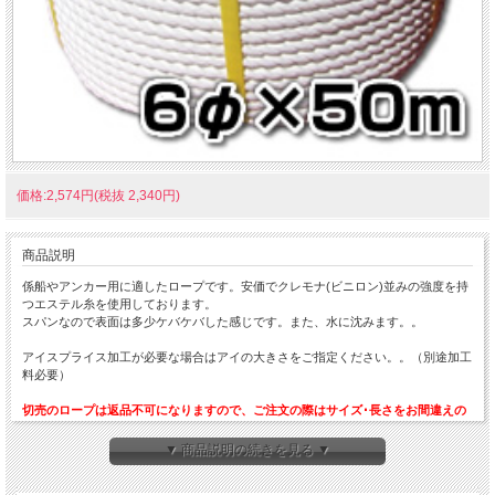
価格:2,574円(税抜 2,340円)
商品説明
係船やアンカー用に適したロープです。安価でクレモナ(ビニロン)並みの強度を持
つエステル糸を使用しております。
スパンなので表面は多少ケバケバした感じです。また、水に沈みます。。
アイスプライス加工が必要な場合はアイの大きさをご指定ください。。（別途加工
料必要）
切売のロープは返品不可になりますので、ご注文の際はサイズ･長さをお間違えの
ないようにお願いいたします。
▼ 商品説明の続きを見る ▼
呼称太さ
質量
引張強さ