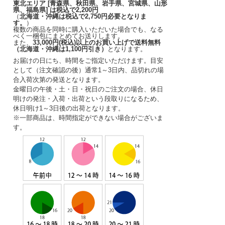
東北エリア [青森県、秋田県、岩手県、宮城県、山形
県、福島県] は税込で2,200円
（
北海道・沖縄は税込で2,750円必要となりま
す。
）
複数の商品を同時に購入いただいた場合でも、なる
べく一梱包にまとめてお送りします。
また、
33,000円(税込)以上のお買い上げで送料無料
（北海道・沖縄は1,100円引き）
となります。
お届けの日にち、時間をご指定いただけます。
目安
として（注文確認の後）
通常1～3日内
、品切れの場
合入荷次第の発送となります。
金曜日の午後・土・日・祝日のご注文の場合、休日
明けの発注・入荷・出荷という段取りになるため、
休日明け1～3日後の出荷となります。
※一部商品は、時間指定ができない場合がございま
す。