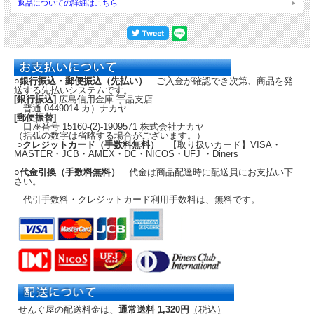
返品についての詳細はこちら
○銀行振込・郵便振込（先払い）
ご入金が確認でき次第、商品を発
送する先払いシステムです。
[銀行振込]
広島信用金庫 宇品支店
普通 0449014 カ）ナカヤ
[郵便振替]
口座番号 15160-(2)-1909571 株式会社ナカヤ
（括弧の数字は省略する場合がございます。）
○クレジットカード（手数料無料）
【取り扱いカード】VISA・
MASTER・JCB・AMEX・DC・NICOS・UFJ ・Diners
○代金引換（手数料無料）
代金は商品配達時に配送員にお支払い下
さい。
代引手数料・クレジットカード利用手数料は、無料です。
せんぐ屋の配送料金は、
通常送料 1,320円
（税込）