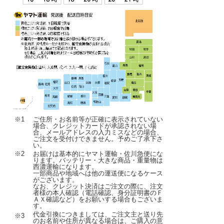
※1
ご住所・お名前等が正確に表示されていない
場合、クレジットカードが承認されない場
合、メールアドレスの入力ミスなどの場合、
ご注文を受付けできません。予めご了承下さ
い。
※2
お届けは基本的にヤマト運輸・佐川急便にな
ります。バッテリー・大きな商品・重量物は
西濃運輸になります。
一部商品や地域へは他の運送便になるケース
がございます。
なお、クレジット決済はご注文の際に、注文
者様の本人確認（電話確認、身分証明書のＦ
ＡＸ確認など）をお願いする場合もございま
す。
代金引換につきましては、ご注文主と送り先
※3
のお名前や住所が異なる場合は、ご購入の意