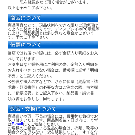
思を確認させて頂く場合がございます。
以上を予めご了承下さい。
商品写真などで、現品状態をできる限りご理解頂け
るように努めております。ディスプレイやPC環境等
により、現品状態とは多少異なる場合がございま
す。予めご了承下さい。
当店ではお届けの際には、必ず金額入り明細をお入
れしております。
お誕生日など贈答用にご利用の際、金額入り明細を
お入れすべきではない場合は、備考欄に必ず「明細
不要」とご記入ください。
公務員や法人の方などで、さらに伝票（納品書・請
求書・領収書等）の必要な方はご注文の際、備考欄
に「伝票必要」とご記入下さい。納品書・請求書・
領収書をお作りし、同封します。
商品違いや万一不良の場合には、費用弊社負担でお
取り替えいたします。商品到着後７日以内に、まず
は
E-mail
にてご連絡ください。
お客様のご都合による返品の場合は、衣類、靴等の
場合タグを取らない、袋を破損しない、ニオイを付