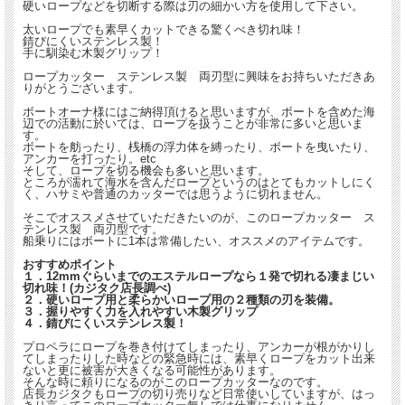
硬いロープなどを切断する際は刃の細かい方を使用して下さい。
太いロープでも素早くカットできる驚くべき切れ味！
錆びにくいステンレス製！
手に馴染む木製グリップ！
ロープカッター ステンレス製 両刃型に興味をお持ちいただきあ
りがとうございます。
ボートオーナ様にはご納得頂けると思いますが、ボートを含めた海
辺での活動に於いては、ロープを扱うことが非常に多いと思いま
す。
ボートを舫ったり、桟橋の浮力体を縛ったり、ボートを曳いたり、
アンカーを打ったり。etc
そして、ロープを切る機会も多いと思います。
ところが濡れて海水を含んだロープというのはとてもカットしにく
く、ハサミや普通のカッターでは思うように切れません。
そこでオススメさせていただきたいのが、このロープカッター ス
テンレス製 両刃型です。
船乗りにはボートに1本は常備したい、オススメのアイテムです。
おすすめポイント
１．12mmぐらいまでのエステルロープなら１発で切れる凄まじい
切れ味！(カジタク店長調べ)
２．硬いロープ用と柔らかいロープ用の２種類の刃を装備。
３．握りやすく力を入れやすい木製グリップ
４．錆びにくいステンレス製！
プロペラにロープを巻き付けてしまったり、アンカーが根がかりし
てしまったりした時などの緊急時には、素早くロープをカット出来
ないと更に被害が大きくなる可能性があります。
そんな時に頼りになるのがこのロープカッターなのです。
店長カジタクもロープの切り売りなど日常使いしていますが、はっ