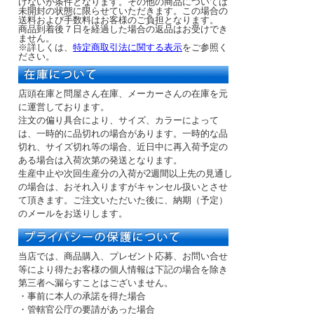
けないが条件となります。その他の商品については
未開封の状態に限らせていただきます。この場合の
送料および手数料はお客様のご負担となります。
商品到着後７日を経過した場合の返品はお受けでき
ません。
※詳しくは、
特定商取引法に関する表示
をご参照く
ださい。
店頭在庫と問屋さん在庫、メーカーさんの在庫を元
に運営しております。
注文の偏り具合により、サイズ、カラーによって
は、一時的に品切れの場合があります。一時的な品
切れ、サイズ切れ等の場合、近日中に再入荷予定の
ある場合は入荷次第の発送となります。
生産中止や次回生産分の入荷が2週間以上先の見通し
の場合は、おそれ入りますがキャンセル扱いとさせ
て頂きます。ご注文いただいた後に、納期（予定）
のメールをお送りします。
当店では、商品購入、プレゼント応募、お問い合せ
等により得たお客様の個人情報は下記の場合を除き
第三者へ漏らすことはございません。
・事前に本人の承諾を得た場合
・管轄官公庁の要請があった場合