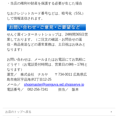
・当店の権利や財産を保護する必要が生じた場合
なおクレジットカード番号などは、暗号化（SSL）
して情報送信されます。
せんぐ屋インターネットショップは、24時間365日営
業しております。（ご注文の確認・お問合せの返
信・商品発送などの
通常業務は、土日祝はお休み
と
なります）
お問い合わせは、メールまたはお電話にてお気軽に
どうぞ！（お電話受付時間は、
営業日の9時～17時
と
なります）
運営／ 株式会社 ナカヤ 〒734-0011 広島県広
島市南区宇品海岸2丁目12-25
メール／
shopmaster@senguya.wd.shopserve.jp
電話番号／ 082-256-7241 担当／ 阪本
お店のトップへ戻る