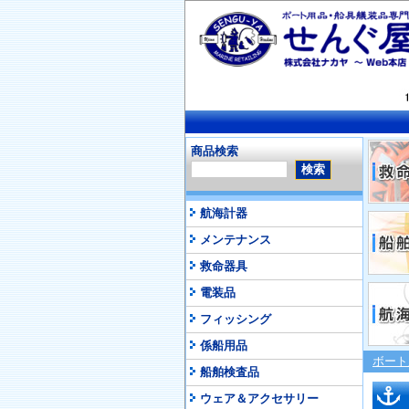
商品検索
航海計器
メンテナンス
救命器具
電装品
フィッシング
係船用品
ボート
船舶検査品
ウェア＆アクセサリー