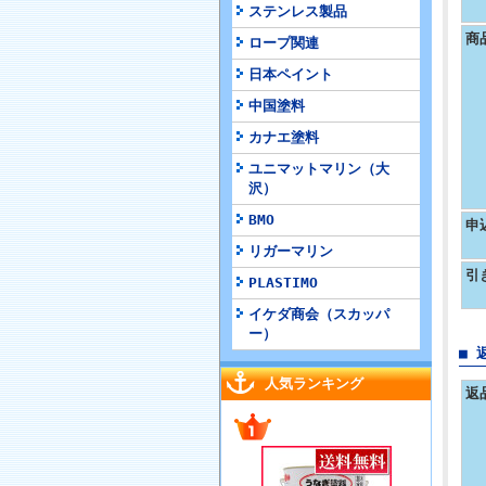
ステンレス製品
商
ロープ関連
日本ペイント
中国塗料
カナエ塗料
ユニマットマリン（大
沢）
BMO
申
リガーマリン
引
PLASTIMO
イケダ商会（スカッパ
ー）
■ 
人気ランキング
返