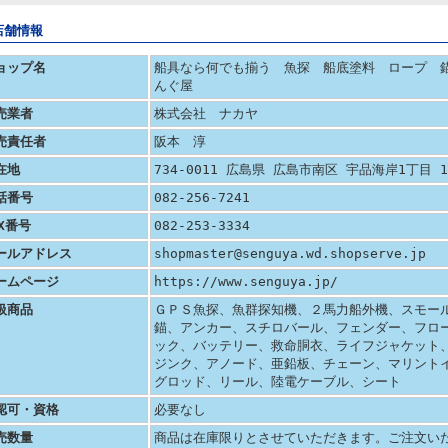
店舗情報
ョップ名
船具なら何でも揃う 魚探 船底塗料 ロープ 
んぐ屋
売業者
株式会社 ナカヤ
売責任者
阪本 淳
在地
734-0011 広島県 広島市南区 宇品海岸1丁目 
話番号
082-256-7241
AX番号
082-253-3334
ールアドレス
shopmaster@senguya.wd.shopserve.jp
ームページ
https://www.senguya.jp/
扱商品
ＧＰＳ魚探、魚群探知機、２馬力船外機、スモー
錨、アンカー、スチロバール、フェンダー、フロ
ック、バッテリー、救命胴衣、ライフジャケット
ジンク、アノード、亜鉛板、チェーン、マリント
グロッド、リール、陸電ケーブル、シート
認可・資格
必要なし
売数量
商品は在庫限りとさせていただきます。ご注文い