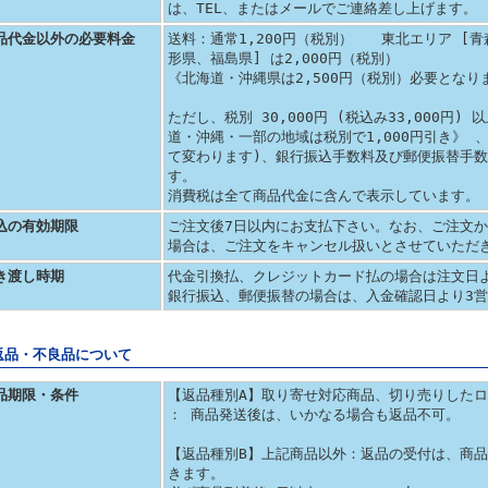
は、TEL、またはメールでご連絡差し上げます。
品代金以外の必要料金
送料：通常1,200円（税別） 東北エリア [
形県、福島県] は2,000円（税別）
《北海道・沖縄県は2,500円（税別）必要となり
ただし、税別 30,000円 (税込み33,000円
道・沖縄・一部の地域は税別で1,000円引き》 
て変わります)、銀行振込手数料及び郵便振替手
す。
消費税は全て商品代金に含んで表示しています。
込の有効期限
ご注文後7日以内にお支払下さい。なお、ご注文か
場合は、ご注文をキャンセル扱いとさせていただ
き渡し時期
代金引換払、クレジットカード払の場合は注文日
銀行振込、郵便振替の場合は、入金確認日より3
返品・不良品について
品期限・条件
【返品種別A】取り寄せ対応商品、切り売りした
： 商品発送後は、いかなる場合も返品不可。
【返品種別B】上記商品以外：返品の受付は、商
きます。