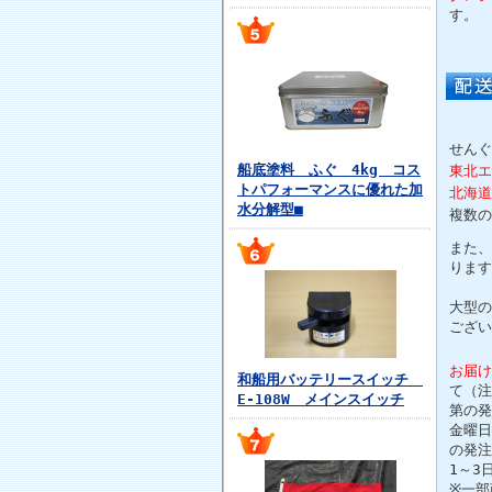
す。
せんぐ
船底塗料 ふぐ 4kg コス
東北エ
トパフォーマンスに優れた加
北海道
水分解型■
複数の
また、
ります
大型の
ござい
お届け
和船用バッテリースイッチ
て（注
E-108W メインスイッチ
第の発
金曜日
の発注
1～3
※一部