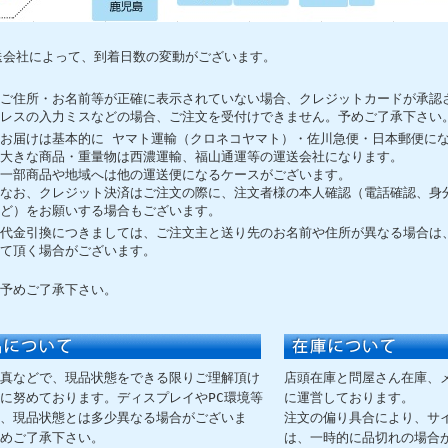
送会社によって、到着日数の変動がございます。
ご住所・お名前等が正確に表示されていない場合、クレジットカードが承認
レスの入力ミスなどの場合、ご注文を受付けできません。予めご了承下さい
お届けは基本的に ヤマト運輸（クロネコヤマト）・佐川急便・日本郵便に
大きな商品・重量物は西濃運輸、福山通運等の運送会社になります。
一部商品や地域へは他の運送便になるケースがございます。
なお、クレジット決済はご注文の際に、注文者様の本人確認（電話確認、身
ど）をお願いする場合もございます。
代金引換につきましては、ご注文主と送り先のお名前や住所が異なる場合は
て頂く場合がございます。
予めご了承下さい。
真などで、現品状態をできる限りご理解頂け
店頭在庫と問屋さん在庫、
に努めております。ディスプレイやPC環境等
に運営しております。
、現品状態とは多少異なる場合がございま
注文の偏り具合により、サ
めご了承下さい。
は、一時的に品切れの場合