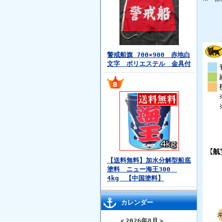
警戒船旗 700×900 赤地白
文字 ポリエステル 金具付
【送料無料】加水分解型船底
塗料 ニュー海王300
4kg 【中国塗料】
カレンダー
＜
2026年8月
＞