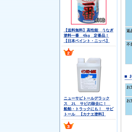
【送料無料】高性能 うなぎ
返
塗料一番 4kg 定番品！
【日本ペイント・ニッペ】
不
■ 
お
ニューサビトールデラック
お
ス 2L サビの除去に！
船舶・トラックにも！ サビ
トール 【カナエ塗料】