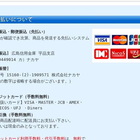
振込・郵便振込（先払い）
が確認でき次第、商品を発送する先払いシステム
振込]
広島信用金庫 宇品支店
0449014 カ）ナカヤ
振替]
号 15160-(2)-1909571 株式会社ナカヤ
の数字は省略する場合がございます。）
ジットカード（手数料無料）
扱いカード】VISA・MASTER・JCB・AMEX・
ICOS・UFJ ・Diners
引換（手数料無料）
商品配達時に配送員にお支払い下さい。
いは現金のみとなっております。
ットカード利用手数料・代引手数料
は、
無料
で