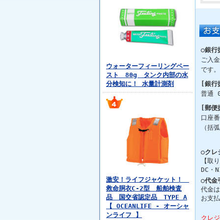
○銀行
ご入金
ウォーターフィーリングペー
です。
スト 80g タンク内部の水
分検知に！ 水量計測剤
[銀行
普通 
[郵便
口座番
（括弧
○クレ
【取り
DC・N
激安！ライフジャケット！
○代金
救命胴衣C-2型 船舶検査
代金は
品 国交省認定品 TYPE A
お支払
【 OCEANLIFE - オーシャ
ンライフ 】
クレジ