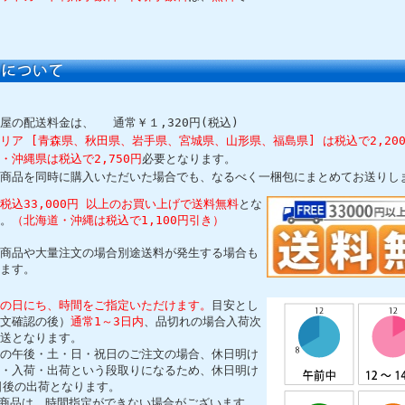
屋の配送料金は、
通常￥１,320円(税込)
リア [青森県、秋田県、岩手県、宮城県、山形県、福島県] は税込で2,20
・沖縄県は税込で2,750円
必要となります。
商品を同時に購入いただいた場合でも、なるべく一梱包にまとめてお送りし
税込33,000円 以上のお買い上げで送料無料
とな
。
（北海道・沖縄は税込で1,100円引き）
商品や大量注文の場合別途送料が発生する場合も
ます。
の日にち、時間をご指定いただけます。
目安とし
文確認の後）
通常1～3日内
、品切れの場合入荷次
送となります。
の午後・土・日・祝日のご注文の場合、休日明け
・入荷・出荷という段取りになるため、休日明け
日後の出荷となります。
商品は、時間指定ができない場合がございます。