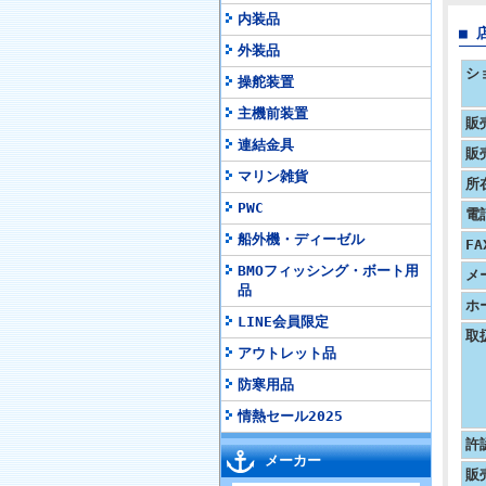
内装品
■ 
外装品
シ
操舵装置
主機前装置
販
連結金具
販
マリン雑貨
所
PWC
電
船外機・ディーゼル
F
BMOフィッシング・ボート用
メ
品
ホ
LINE会員限定
取
アウトレット品
防寒用品
情熱セール2025
許
メーカー
販