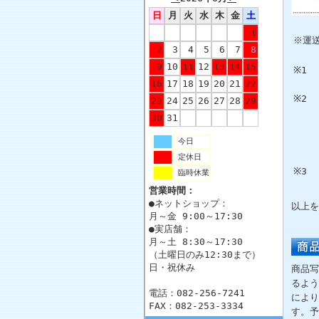
日
月
火
水
木
金
土
1
※運
2
3
4
5
6
7
8
9
10
11
12
13
14
15
※1
16
17
18
19
20
21
22
※2
23
24
25
26
27
28
29
30
31
今日
定休日
※3
臨時休業
営業時間：
●ネットショップ：
以上を
月～金 9:00～17:30
●実店舗：
月～土 8:30～17:30
（土曜日のみ12:30まで）
日・祝休み
商品写
るよう
電話：082-256-7241
により
FAX：082-253-3334
す。予