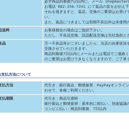
必ず商品到着後7日以内に、メール shopmaster@se
お電話 082-256-7241 にて返品の旨をお伝え
それを過ぎますと、返品、交換のご要望はお受け
い。
また、返品につきましては初期不良以外は未使用
品送料
お客様都合の場合はご負担下さい。
ただし、不良品交換、誤品配送交換は当社負担と
良品
万一不良品等がございましたら、当店の在庫状況
交換させていただきます。
商品到着後7日以内にメールまたは電話でご連絡
のご要望はお受けできなくなりますので、ご了承
お支払方法について
支払方法
代引き、銀行振込、郵便振替、PayPayオンラ
わせて、各種ご利用ください。
支払期限
代引き：商品引渡時
銀行振込と郵便振替：基本的に前払い。別途協議
コンビニ払い：商品到着後、7日以内