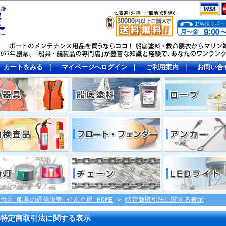
カートをみる
｜
マイページへログイン
｜
ご利用案内
｜
お問い合
用品 船具の通信販売 せんぐ屋 HOME
>
特定商取引法に関する表示
特定商取引法に関する表示