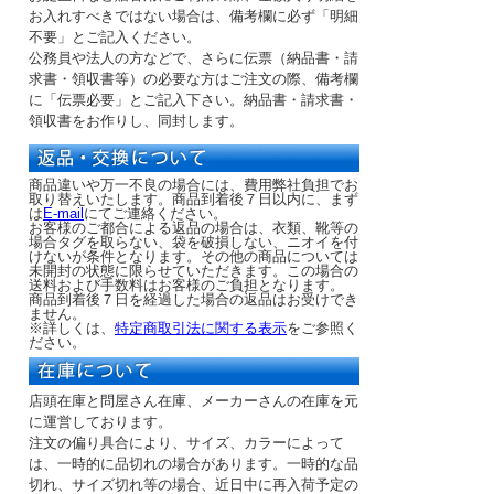
お入れすべきではない場合は、備考欄に必ず「明細
不要」とご記入ください。
公務員や法人の方などで、さらに伝票（納品書・請
求書・領収書等）の必要な方はご注文の際、備考欄
に「伝票必要」とご記入下さい。納品書・請求書・
領収書をお作りし、同封します。
商品違いや万一不良の場合には、費用弊社負担でお
取り替えいたします。商品到着後７日以内に、まず
は
E-mail
にてご連絡ください。
お客様のご都合による返品の場合は、衣類、靴等の
場合タグを取らない、袋を破損しない、ニオイを付
けないが条件となります。その他の商品については
未開封の状態に限らせていただきます。この場合の
送料および手数料はお客様のご負担となります。
商品到着後７日を経過した場合の返品はお受けでき
ません。
※詳しくは、
特定商取引法に関する表示
をご参照く
ださい。
店頭在庫と問屋さん在庫、メーカーさんの在庫を元
に運営しております。
注文の偏り具合により、サイズ、カラーによって
は、一時的に品切れの場合があります。一時的な品
切れ、サイズ切れ等の場合、近日中に再入荷予定の