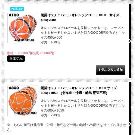
PICK UP
網掛けスチロバール オレンジフロート #180 サイズ
450φx680
オレンジのスチロバールを長持ちさせるには、ロープネ
ットを被せるしかない！見た目もGOOD!経済的です！サ
イズ450φx680
浮力：100kg
価格： 25,300円(税抜 23,000円)
在庫切れ
網掛けスチロバール オレンジフロート #300 サイズ
600φx1050 (北海道・沖縄・離島 配送不可)
オレンジのスチロバールを長持ちさせるには、ロープネ
ットを被せるしかない！見た目もGOOD!経済的です！サ
イズ600φx1050
浮力：270kg
※こちらの商品は北海道・沖縄・離島など一部の地域への配送を行っておりませ
ん。