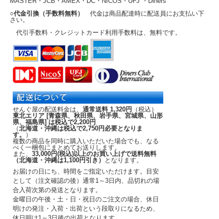
MASTER・JCB・AMEX・DC・NICOS・UFJ ・Diners
○代金引換（手数料無料）
代金は商品配達時に配送員にお支払い下
さい。
代引手数料・クレジットカード利用手数料は、無料です。
せんぐ屋の配送料金は、
通常送料 1,320円
（税込）
東北エリア [青森県、秋田県、岩手県、宮城県、山形
県、福島県] は税込で2,200円
（
北海道・沖縄は税込で2,750円必要となりま
す。
）
複数の商品を同時に購入いただいた場合でも、なる
べく一梱包にまとめてお送りします。
また、
33,000円(税込)以上のお買い上げで送料無料
（北海道・沖縄は1,100円引き）
となります。
お届けの日にち、時間をご指定いただけます。
目安
として（注文確認の後）
通常1～3日内
、品切れの場
合入荷次第の発送となります。
金曜日の午後・土・日・祝日のご注文の場合、休日
明けの発注・入荷・出荷という段取りになるため、
休日明け1～3日後の出荷となります。