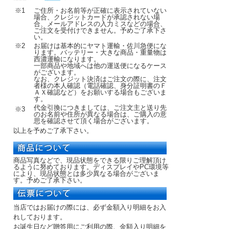
※1
ご住所・お名前等が正確に表示されていない
場合、クレジットカードが承認されない場
合、メールアドレスの入力ミスなどの場合、
ご注文を受付けできません。予めご了承下さ
い。
※2
お届けは基本的にヤマト運輸・佐川急便にな
ります。バッテリー・大きな商品・重量物は
西濃運輸になります。
一部商品や地域へは他の運送便になるケース
がございます。
なお、クレジット決済はご注文の際に、注文
者様の本人確認（電話確認、身分証明書のＦ
ＡＸ確認など）をお願いする場合もございま
す。
代金引換につきましては、ご注文主と送り先
※3
のお名前や住所が異なる場合は、ご購入の意
思を確認させて頂く場合がございます。
以上を予めご了承下さい。
商品写真などで、現品状態をできる限りご理解頂け
るように努めております。ディスプレイやPC環境等
により、現品状態とは多少異なる場合がございま
す。予めご了承下さい。
当店ではお届けの際には、必ず金額入り明細をお入
れしております。
お誕生日など贈答用にご利用の際、金額入り明細を