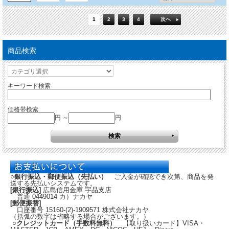
1
2
3
4
次へ
商品検索
キーワード検索
価格帯検索
円 ～
円
○銀行振込・郵便振込（先払い）
ご入金が確認でき次第、商品を発
送する先払いシステムです。
[銀行振込]
広島信用金庫 宇品支店
普通 0449014 カ）ナカヤ
[郵便振替]
口座番号 15160-(2)-1909571 株式会社ナカヤ
（括弧の数字は省略する場合がございます。）
○クレジットカード（手数料無料）
【取り扱いカード】VISA・