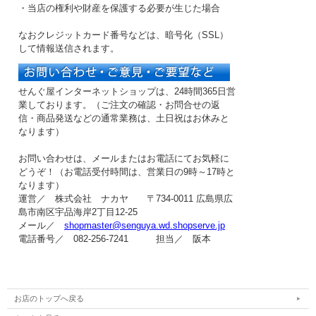
・当店の権利や財産を保護する必要が生じた場合
なおクレジットカード番号などは、暗号化（SSL）
して情報送信されます。
せんぐ屋インターネットショップは、24時間365日営
業しております。（ご注文の確認・お問合せの返
信・商品発送などの
通常業務は、土日祝はお休み
と
なります）
お問い合わせは、メールまたはお電話にてお気軽に
どうぞ！（お電話受付時間は、
営業日の9時～17時
と
なります）
運営／ 株式会社 ナカヤ 〒734-0011 広島県広
島市南区宇品海岸2丁目12-25
メール／
shopmaster@senguya.wd.shopserve.jp
電話番号／ 082-256-7241 担当／ 阪本
お店のトップへ戻る