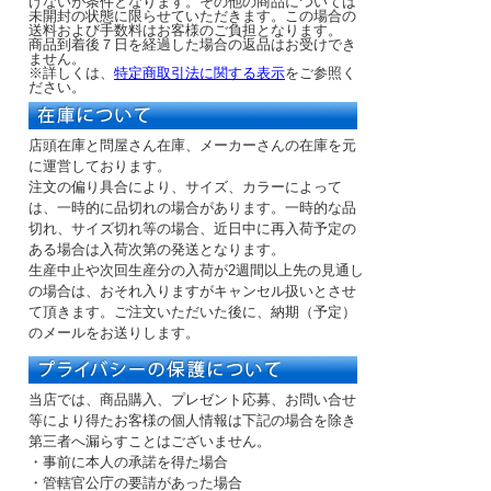
けないが条件となります。その他の商品については
未開封の状態に限らせていただきます。この場合の
送料および手数料はお客様のご負担となります。
商品到着後７日を経過した場合の返品はお受けでき
ません。
※詳しくは、
特定商取引法に関する表示
をご参照く
ださい。
店頭在庫と問屋さん在庫、メーカーさんの在庫を元
に運営しております。
注文の偏り具合により、サイズ、カラーによって
は、一時的に品切れの場合があります。一時的な品
切れ、サイズ切れ等の場合、近日中に再入荷予定の
ある場合は入荷次第の発送となります。
生産中止や次回生産分の入荷が2週間以上先の見通し
の場合は、おそれ入りますがキャンセル扱いとさせ
て頂きます。ご注文いただいた後に、納期（予定）
のメールをお送りします。
当店では、商品購入、プレゼント応募、お問い合せ
等により得たお客様の個人情報は下記の場合を除き
第三者へ漏らすことはございません。
・事前に本人の承諾を得た場合
・管轄官公庁の要請があった場合