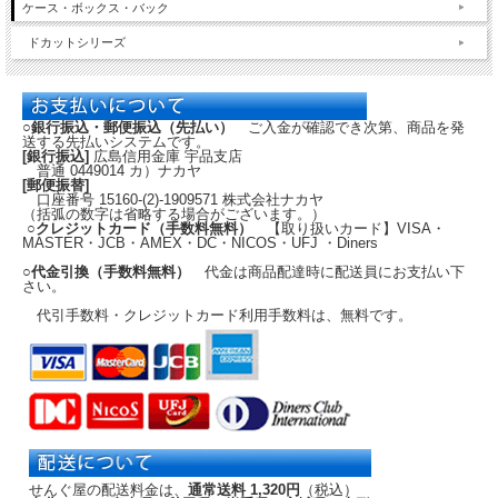
ケース・ボックス・バック
ドカットシリーズ
○銀行振込・郵便振込（先払い）
ご入金が確認でき次第、商品を発
送する先払いシステムです。
[銀行振込]
広島信用金庫 宇品支店
普通 0449014 カ）ナカヤ
[郵便振替]
口座番号 15160-(2)-1909571 株式会社ナカヤ
（括弧の数字は省略する場合がございます。）
○クレジットカード（手数料無料）
【取り扱いカード】VISA・
MASTER・JCB・AMEX・DC・NICOS・UFJ ・Diners
○代金引換（手数料無料）
代金は商品配達時に配送員にお支払い下
さい。
代引手数料・クレジットカード利用手数料は、無料です。
せんぐ屋の配送料金は、
通常送料 1,320円
（税込）