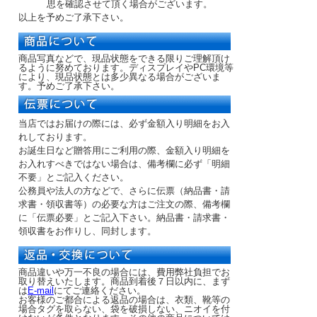
思を確認させて頂く場合がございます。
以上を予めご了承下さい。
商品写真などで、現品状態をできる限りご理解頂け
るように努めております。ディスプレイやPC環境等
により、現品状態とは多少異なる場合がございま
す。予めご了承下さい。
当店ではお届けの際には、必ず金額入り明細をお入
れしております。
お誕生日など贈答用にご利用の際、金額入り明細を
お入れすべきではない場合は、備考欄に必ず「明細
不要」とご記入ください。
公務員や法人の方などで、さらに伝票（納品書・請
求書・領収書等）の必要な方はご注文の際、備考欄
に「伝票必要」とご記入下さい。納品書・請求書・
領収書をお作りし、同封します。
商品違いや万一不良の場合には、費用弊社負担でお
取り替えいたします。商品到着後７日以内に、まず
は
E-mail
にてご連絡ください。
お客様のご都合による返品の場合は、衣類、靴等の
場合タグを取らない、袋を破損しない、ニオイを付