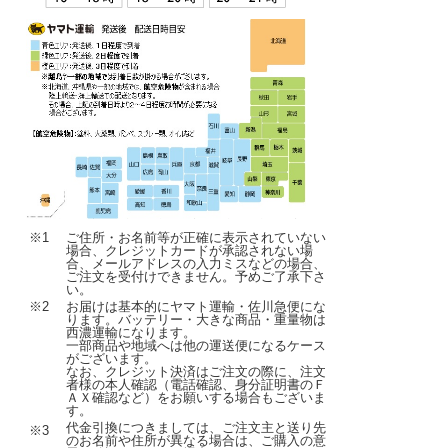
※1
ご住所・お名前等が正確に表示されていない
場合、クレジットカードが承認されない場
合、メールアドレスの入力ミスなどの場合、
ご注文を受付けできません。予めご了承下さ
い。
※2
お届けは基本的にヤマト運輸・佐川急便にな
ります。バッテリー・大きな商品・重量物は
西濃運輸になります。
一部商品や地域へは他の運送便になるケース
がございます。
なお、クレジット決済はご注文の際に、注文
者様の本人確認（電話確認、身分証明書のＦ
ＡＸ確認など）をお願いする場合もございま
す。
代金引換につきましては、ご注文主と送り先
※3
のお名前や住所が異なる場合は、ご購入の意