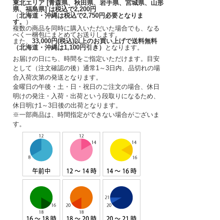
東北エリア [青森県、秋田県、岩手県、宮城県、山形
県、福島県] は税込で2,200円
（
北海道・沖縄は税込で2,750円必要となりま
す。
）
複数の商品を同時に購入いただいた場合でも、なる
べく一梱包にまとめてお送りします。
また、
33,000円(税込)以上のお買い上げで送料無料
（北海道・沖縄は1,100円引き）
となります。
お届けの日にち、時間をご指定いただけます。
目安
として（注文確認の後）
通常1～3日内
、品切れの場
合入荷次第の発送となります。
金曜日の午後・土・日・祝日のご注文の場合、休日
明けの発注・入荷・出荷という段取りになるため、
休日明け1～3日後の出荷となります。
※一部商品は、時間指定ができない場合がございま
す。