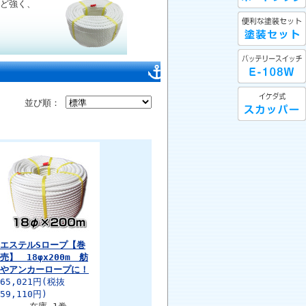
ほど強く、
並び順：
エステルSロープ【巻
売】 18φx200m 舫
やアンカーロープに！
65,021円
(税抜
59,110円)