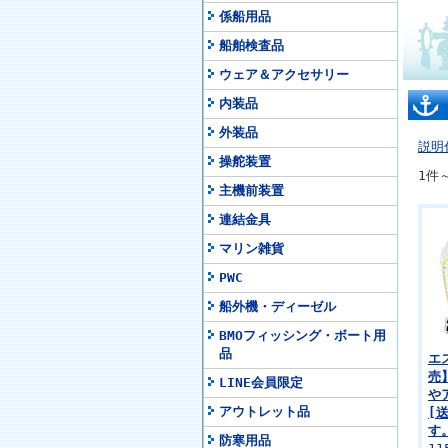
係船用品
船舶検査品
ウェア＆アクセサリー
内装品
外装品
説明
操舵装置
1件
主機前装置
連結金具
マリン雑貨
PWC
船外機・ディーゼル
BMOフィッシング・ボート用
品
エ
売】
LINE会員限定
や
アウトレット品
[
す
防寒用品