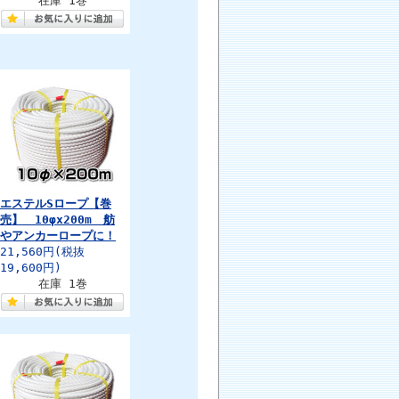
在庫 1巻
エステルSロープ【巻
売】 10φx200m 舫
やアンカーロープに！
21,560円
(税抜
19,600円)
在庫 1巻