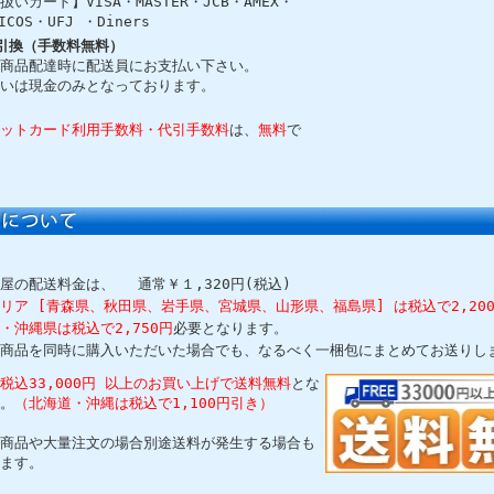
扱いカード】VISA・MASTER・JCB・AMEX・
ICOS・UFJ ・Diners
引換（手数料無料）
商品配達時に配送員にお支払い下さい。
いは現金のみとなっております。
ットカード利用手数料・代引手数料
は、
無料
で
屋の配送料金は、
通常￥１,320円(税込)
リア [青森県、秋田県、岩手県、宮城県、山形県、福島県] は税込で2,20
・沖縄県は税込で2,750円
必要となります。
商品を同時に購入いただいた場合でも、なるべく一梱包にまとめてお送りし
税込33,000円 以上のお買い上げで送料無料
とな
。
（北海道・沖縄は税込で1,100円引き）
商品や大量注文の場合別途送料が発生する場合も
ます。