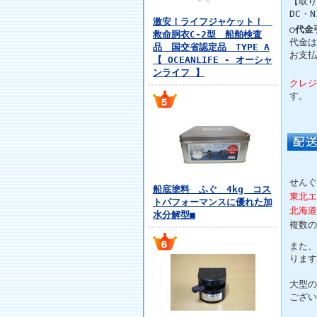
【取り
DC・N
激安！ライフジャケット！
○代金
救命胴衣C-2型 船舶検査
代金は
品 国交省認定品 TYPE A
お支払
【 OCEANLIFE - オーシャ
ンライフ 】
クレジ
す。
せんぐ
船底塗料 ふぐ 4kg コス
東北エ
トパフォーマンスに優れた加
北海道
水分解型■
複数の
また、
ります
大型の
ござい