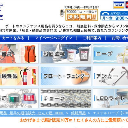
カートをみる
｜
マイページへログイン
｜
ご利用案内
｜
お問い合
用品 船具の通信販売 せんぐ屋 HOME
>
係船用品
> エステルロープ【20
おかげさまで累計販売30万ｍ！たくさんの方にご愛用頂い