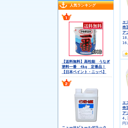
人気ランキング
エ
売
ア
18
16
【送料無料】高性能 うなぎ
塗料一番 4kg 定番品！
【日本ペイント・ニッペ】
エ
売
ア
4,
円
ニューサビトールデラック