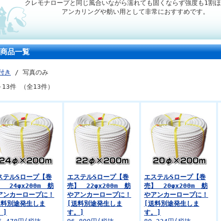
クレモナロープと同じ風合いながら濡れても固くならず強度も1割
アンカリングや舫い用として非常におすすめです。
商品一覧
付き
/ 写真のみ
～13件 （全13件）
ステルSロープ【巻
エステルSロープ【巻
エステルSロープ【巻
 24φx200m 舫
売】 22φx200m 舫
売】 20φx200m 舫
アンカーロープに！
やアンカーロープに！
やアンカーロープに！
送料別途発生しま
[送料別途発生しま
[送料別途発生しま
。]
す。]
す。]