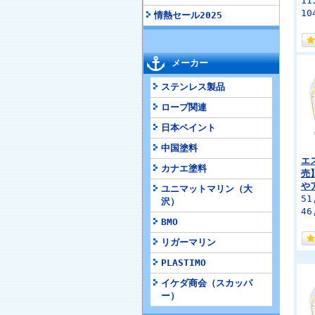
11
10
情熱セール2025
メーカー
ステンレス製品
ロープ関連
日本ペイント
中国塗料
エ
カナエ塗料
売】
や
ユニマットマリン（大
51
沢）
46
BMO
リガーマリン
PLASTIMO
イケダ商会（スカッパ
ー）