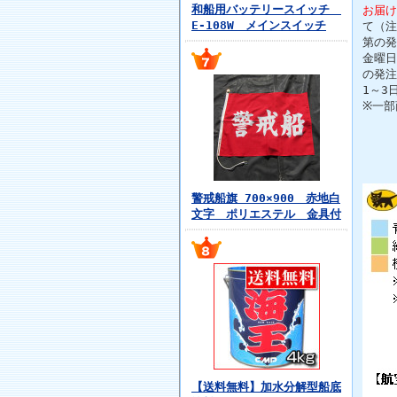
和船用バッテリースイッチ
お届け
E-108W メインスイッチ
て（注
第の発
金曜日
の発注
1～3
※一部
警戒船旗 700×900 赤地白
文字 ポリエステル 金具付
【送料無料】加水分解型船底