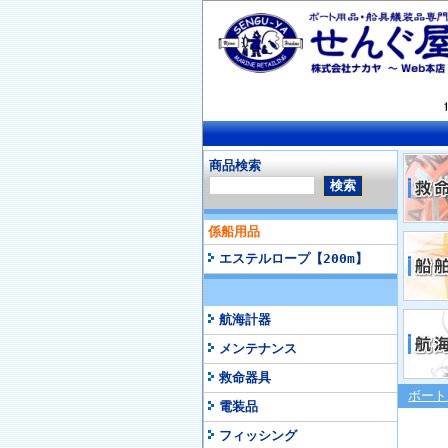
商品検索
係船用品
エステルロープ【200m】
航海計器
メンテナンス
救命器具
ボート
電装品
フィッシング