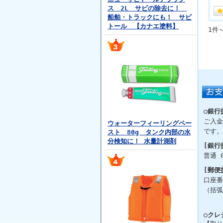
ス 2L サビの除去に！
船舶・トラックにも！ サビ
トール 【カナエ塗料】
1件
○銀行
ご入金
ウォーターフィーリングペー
です。
スト 80g タンク内部の水
分検知に！ 水量計測剤
[銀行
普通 
[郵便
口座番
（括弧
○クレ