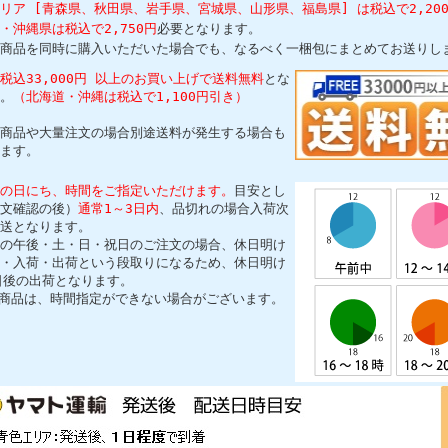
リア [青森県、秋田県、岩手県、宮城県、山形県、福島県] は税込で2,20
・沖縄県は税込で2,750円
必要となります。
商品を同時に購入いただいた場合でも、なるべく一梱包にまとめてお送りし
税込33,000円 以上のお買い上げで送料無料
とな
。
（北海道・沖縄は税込で1,100円引き）
商品や大量注文の場合別途送料が発生する場合も
ます。
の日にち、時間をご指定いただけます。
目安とし
文確認の後）
通常1～3日内
、品切れの場合入荷次
送となります。
の午後・土・日・祝日のご注文の場合、休日明け
・入荷・出荷という段取りになるため、休日明け
日後の出荷となります。
商品は、時間指定ができない場合がございます。