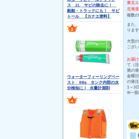
東北エ
ス 2L サビの除去に！
北海道
船舶・トラックにも！ サビ
複数の
トール 【カナエ塗料】
また、
ります
大型の
ござい
お届け
て（注
第の発
金曜日
ウォーターフィーリングペー
の発注
スト 80g タンク内部の水
1～3
分検知に！ 水量計測剤
※一部