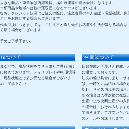
大きな商品・重量物は西濃運輸、福山通運等の運送会社になります。
一部商品や地域へは他の運送便になるケースがございます。
なお、クレジット決済はご注文の際に、注文者様の本人確認（電話確認、身
ど）をお願いする場合もございます。
代金引換につきましては、ご注文主と送り先のお名前や住所が異なる場合は
て頂く場合がございます。
予めご了承下さい。
真などで、現品状態をできる限りご理解頂け
店頭在庫と問屋さん在庫、
に努めております。ディスプレイやPC環境等
に運営しております。
、現品状態とは多少異なる場合がございま
注文の偏り具合により、サ
めご了承下さい。
は、一時的に品切れの場合
切れ、サイズ切れ等の場合
ある場合は入荷次第の発送
生産中止や次回生産分の入
の場合は、おそれ入ります
て頂きます。ご注文いただ
のメールをお送りします。