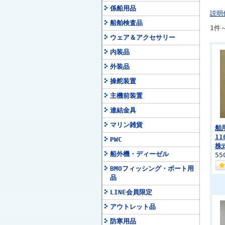
係船用品
説明
船舶検査品
1件
ウェア＆アクセサリー
内装品
外装品
操舵装置
主機前装置
連結金具
マリン雑貨
舶
11
PWC
株
船外機・ディーゼル
55
BMOフィッシング・ボート用
品
LINE会員限定
アウトレット品
防寒用品