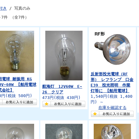
付き
/ 写真のみ
～7件 （全7件）
反射形投光電球（RF
用電球 耐振用 KG
形） レフランプ 口金
0V-60W 【舶用電球
E39 投光照明 作業
航海灯 12V60W E-
式会社】
灯等に 【舶用電球】
26 クリア
0円
(税抜 500円)
1,540円
(税抜 1,400
473円
(税抜 430円)
円)
～
在庫を確認する