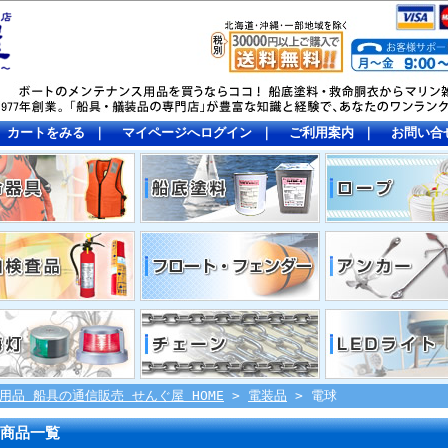
カートをみる
｜
マイページへログイン
｜
ご利用案内
｜
お問い合
用品 船具の通信販売 せんぐ屋 HOME
>
電装品
> 電球
商品一覧