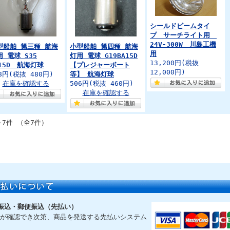
シールドビームタイ
プ サーチライト用
24V-300W 川島工機
型船舶 第三種 航海
小型船舶 第四種 航海
用
用 電球 S35
灯用 電球 G19BA15D
13,200円
(税抜
A15D 航海灯球
【プレジャーボート
12,000円)
8円
(税抜 480円)
等】 航海灯球
在庫を確認する
506円
(税抜 460円)
在庫を確認する
～7件 （全7件）
振込・郵便振込（先払い）
が確認でき次第、商品を発送する先払いシステム