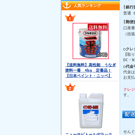
人気ランキング
[銀行
普通 
[郵便
口座番
（括弧
○クレ
【取り
DC・N
【送料無料】高性能 うなぎ
○代金
塗料一番 4kg 定番品！
代金は
【日本ペイント・ニッペ】
お支払
クレジ
す。
せんぐ
ニューサビトールデラック