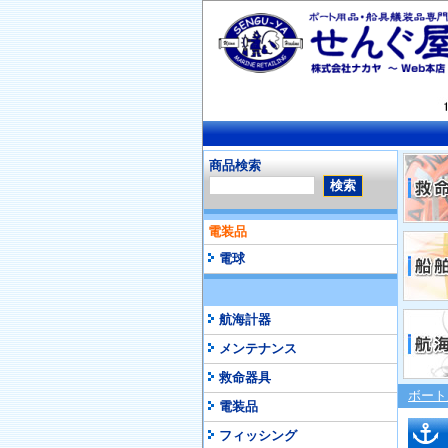
商品検索
電装品
電球
航海計器
メンテナンス
救命器具
ボート
電装品
フィッシング