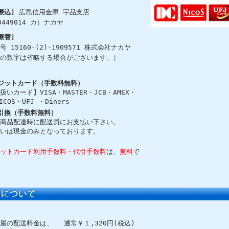
振込]
広島信用金庫 宇品支店
0449014 カ）ナカヤ
振替]
号 15160-(2)-1909571 株式会社ナカヤ
の数字は省略する場合がございます。）
ジットカード（手数料無料）
扱いカード】VISA・MASTER・JCB・AMEX・
ICOS・UFJ ・Diners
引換（手数料無料）
商品配達時に配送員にお支払い下さい。
いは現金のみとなっております。
ットカード利用手数料・代引手数料
は、
無料
で
屋の配送料金は、
通常￥１,320円(税込)