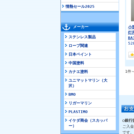
情熱セール2025
メーカー
小
灯
ステンレス製品
B
52
ロープ関連
日本ペイント
中国塗料
1件
カナエ塗料
ユニマットマリン（大
沢）
BMO
リガーマリン
PLASTIMO
イケダ商会（スカッパ
○銀行
ー）
ご入金
です。