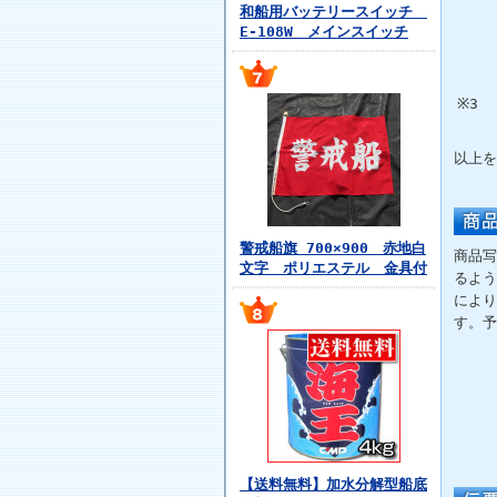
和船用バッテリースイッチ
E-108W メインスイッチ
※3
以上を
警戒船旗 700×900 赤地白
商品写
文字 ポリエステル 金具付
るよう
により
す。予
【送料無料】加水分解型船底