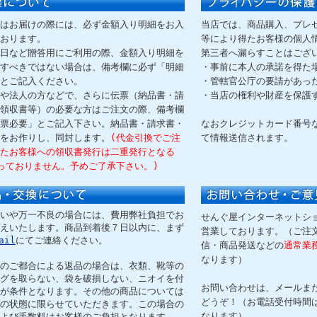
はお届けの際には、必ず金額入り明細をお入
当店では、商品購入、プレ
おります。
等により得たお客様の個人
日など贈答用にご利用の際、金額入り明細を
第三者へ漏らすことはござ
すべきではない場合は、備考欄に必ず「明細
・事前に本人の承諾を得た
とご記入ください。
・管轄官公庁の要請があっ
や法人の方などで、さらに伝票（納品書・請
・当店の権利や財産を保護
領収書等）の必要な方はご注文の際、備考欄
票必要」とご記入下さい。納品書・請求書・
なおクレジットカード番号な
をお作りし、同封します。
(代金引換でご注
て情報送信されます。
たお客様への領収書発行は二重発行となる
っておりません。予めご了承下さい。)
いや万一不良の場合には、費用弊社負担でお
せんぐ屋インターネットショ
えいたします。商品到着後７日以内に、まず
営業しております。（ご注
ail
にてご連絡ください。
信・商品発送などの
通常業
なります）
のご都合による返品の場合は、衣類、靴等の
グを取らない、袋を破損しない、ニオイを付
お問い合わせは、メールま
が条件となります。その他の商品については
どうぞ！（お電話受付時間
の状態に限らせていただきます。この場合の
なります）
よび手数料はお客様のご負担となります。