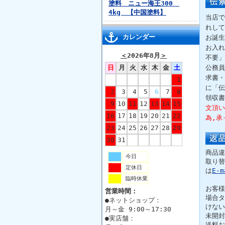
塗料 ニュー海王300
4kg 【中国塗料】
当店で
れして
カレンダー
お誕生
お入れ
＜
2026年8月
＞
不要」
日
月
火
水
木
金
土
公務員
求書・
1
に「伝
2
3
4
5
6
7
8
領収書
9
10
11
12
13
14
15
文頂い
16
17
18
19
20
21
22
為,承
23
24
25
26
27
28
29
30
31
商品違
今日
取り替
定休日
は
E-m
臨時休業
お客様
営業時間：
場合タ
●ネットショップ：
けない
月～金 9:00～17:30
未開封
●実店舗：
送料お