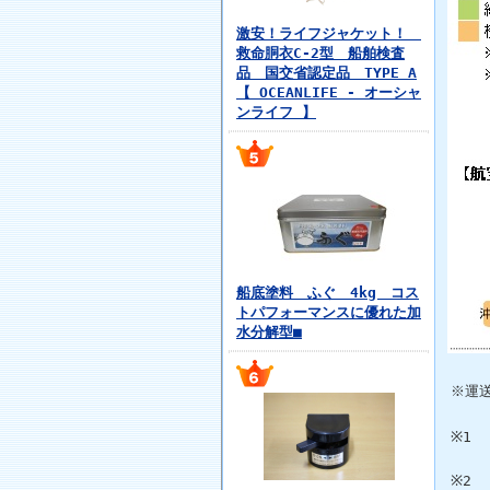
激安！ライフジャケット！
救命胴衣C-2型 船舶検査
品 国交省認定品 TYPE A
【 OCEANLIFE - オーシャ
ンライフ 】
船底塗料 ふぐ 4kg コス
トパフォーマンスに優れた加
水分解型■
※運
※1
※2