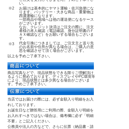
い。
※2
お届けは基本的にヤマト運輸・佐川急便にな
ります。バッテリー・大きな商品・重量物は
西濃運輸になります。
一部商品や地域へは他の運送便になるケース
がございます。
なお、クレジット決済はご注文の際に、注文
者様の本人確認（電話確認、身分証明書のＦ
ＡＸ確認など）をお願いする場合もございま
す。
代金引換につきましては、ご注文主と送り先
※3
のお名前や住所が異なる場合は、ご購入の意
思を確認させて頂く場合がございます。
以上を予めご了承下さい。
商品写真などで、現品状態をできる限りご理解頂け
るように努めております。ディスプレイやPC環境等
により、現品状態とは多少異なる場合がございま
す。予めご了承下さい。
当店ではお届けの際には、必ず金額入り明細をお入
れしております。
お誕生日など贈答用にご利用の際、金額入り明細を
お入れすべきではない場合は、備考欄に必ず「明細
不要」とご記入ください。
公務員や法人の方などで、さらに伝票（納品書・請