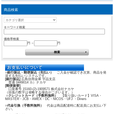
商品検索
キーワード検索
価格帯検索
円 ～
円
○銀行振込・郵便振込（先払い）
ご入金が確認でき次第、商品を発
送する先払いシステムです。
[銀行振込]
広島信用金庫 宇品支店
普通 0449014 カ）ナカヤ
[郵便振替]
口座番号 15160-(2)-1909571 株式会社ナカヤ
（括弧の数字は省略する場合がございます。）
○クレジットカード（手数料無料）
【取り扱いカード】VISA・
MASTER・JCB・AMEX・DC・NICOS・UFJ ・Diners
○代金引換（手数料無料）
代金は商品配達時に配送員にお支払い下
さい。