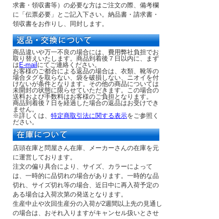
求書・領収書等）の必要な方はご注文の際、備考欄
に「伝票必要」とご記入下さい。納品書・請求書・
領収書をお作りし、同封します。
商品違いや万一不良の場合には、費用弊社負担でお
取り替えいたします。商品到着後７日以内に、まず
は
E-mail
にてご連絡ください。
お客様のご都合による返品の場合は、衣類、靴等の
場合タグを取らない、袋を破損しない、ニオイを付
けないが条件となります。その他の商品については
未開封の状態に限らせていただきます。この場合の
送料および手数料はお客様のご負担となります。
商品到着後７日を経過した場合の返品はお受けでき
ません。
※詳しくは、
特定商取引法に関する表示
をご参照く
ださい。
店頭在庫と問屋さん在庫、メーカーさんの在庫を元
に運営しております。
注文の偏り具合により、サイズ、カラーによって
は、一時的に品切れの場合があります。一時的な品
切れ、サイズ切れ等の場合、近日中に再入荷予定の
ある場合は入荷次第の発送となります。
生産中止や次回生産分の入荷が2週間以上先の見通し
の場合は、おそれ入りますがキャンセル扱いとさせ