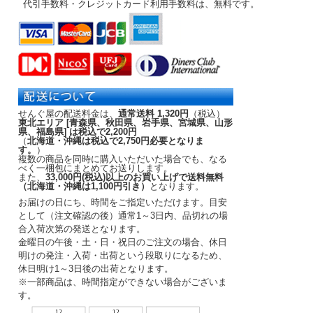
代引手数料・クレジットカード利用手数料は、無料です。
せんぐ屋の配送料金は、
通常送料 1,320円
（税込）
東北エリア [青森県、秋田県、岩手県、宮城県、山形
県、福島県] は税込で2,200円
（
北海道・沖縄は税込で2,750円必要となりま
す。
）
複数の商品を同時に購入いただいた場合でも、なる
べく一梱包にまとめてお送りします。
また、
33,000円(税込)以上のお買い上げで送料無料
（北海道・沖縄は1,100円引き）
となります。
お届けの日にち、時間をご指定いただけます。
目安
として（注文確認の後）
通常1～3日内
、品切れの場
合入荷次第の発送となります。
金曜日の午後・土・日・祝日のご注文の場合、休日
明けの発注・入荷・出荷という段取りになるため、
休日明け1～3日後の出荷となります。
※一部商品は、時間指定ができない場合がございま
す。