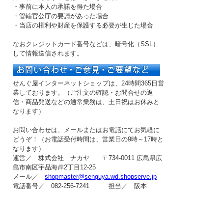
・事前に本人の承諾を得た場合
・管轄官公庁の要請があった場合
・当店の権利や財産を保護する必要が生じた場合
なおクレジットカード番号などは、暗号化（SSL）
して情報送信されます。
せんぐ屋インターネットショップは、24時間365日営
業しております。（ご注文の確認・お問合せの返
信・商品発送などの
通常業務は、土日祝はお休み
と
なります）
お問い合わせは、メールまたはお電話にてお気軽に
どうぞ！（お電話受付時間は、
営業日の9時～17時
と
なります）
運営／ 株式会社 ナカヤ 〒734-0011 広島県広
島市南区宇品海岸2丁目12-25
メール／
shopmaster@senguya.wd.shopserve.jp
電話番号／ 082-256-7241 担当／ 阪本