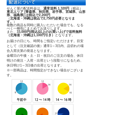
せんぐ屋の配送料金は、
通常送料 1,320円
（税込）
東北エリア [青森県、秋田県、岩手県、宮城県、山形
県、福島県] は税込で2,200円
（
北海道・沖縄は税込で2,750円必要となりま
す。
）
複数の商品を同時に購入いただいた場合でも、なる
べく一梱包にまとめてお送りします。
また、
33,000円(税込)以上のお買い上げで送料無料
（北海道・沖縄は1,100円引き）
となります。
お届けの日にち、時間をご指定いただけます。
目安
として（注文確認の後）
通常1～3日内
、品切れの場
合入荷次第の発送となります。
金曜日の午後・土・日・祝日のご注文の場合、休日
明けの発注・入荷・出荷という段取りになるため、
休日明け1～3日後の出荷となります。
※一部商品は、時間指定ができない場合がございま
す。