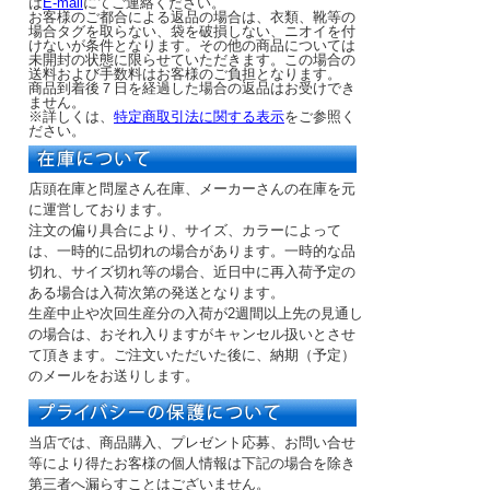
は
E-mail
にてご連絡ください。
お客様のご都合による返品の場合は、衣類、靴等の
場合タグを取らない、袋を破損しない、ニオイを付
けないが条件となります。その他の商品については
未開封の状態に限らせていただきます。この場合の
送料および手数料はお客様のご負担となります。
商品到着後７日を経過した場合の返品はお受けでき
ません。
※詳しくは、
特定商取引法に関する表示
をご参照く
ださい。
店頭在庫と問屋さん在庫、メーカーさんの在庫を元
に運営しております。
注文の偏り具合により、サイズ、カラーによって
は、一時的に品切れの場合があります。一時的な品
切れ、サイズ切れ等の場合、近日中に再入荷予定の
ある場合は入荷次第の発送となります。
生産中止や次回生産分の入荷が2週間以上先の見通し
の場合は、おそれ入りますがキャンセル扱いとさせ
て頂きます。ご注文いただいた後に、納期（予定）
のメールをお送りします。
当店では、商品購入、プレゼント応募、お問い合せ
等により得たお客様の個人情報は下記の場合を除き
第三者へ漏らすことはございません。