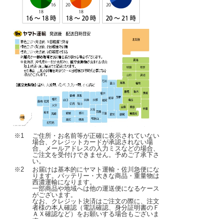
※1
ご住所・お名前等が正確に表示されていない
場合、クレジットカードが承認されない場
合、メールアドレスの入力ミスなどの場合、
ご注文を受付けできません。予めご了承下さ
い。
※2
お届けは基本的にヤマト運輸・佐川急便にな
ります。バッテリー・大きな商品・重量物は
西濃運輸になります。
一部商品や地域へは他の運送便になるケース
がございます。
なお、クレジット決済はご注文の際に、注文
者様の本人確認（電話確認、身分証明書のＦ
ＡＸ確認など）をお願いする場合もございま