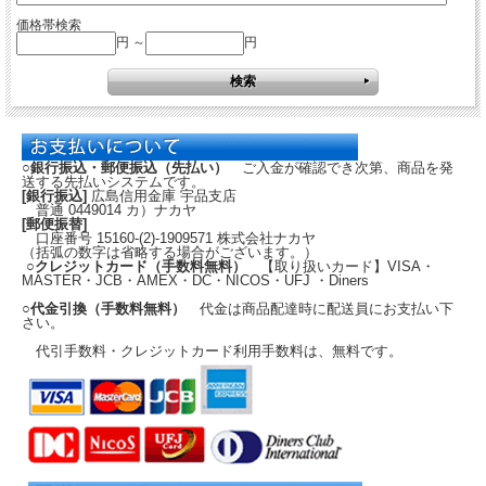
価格帯検索
円 ～
円
○銀行振込・郵便振込（先払い）
ご入金が確認でき次第、商品を発
送する先払いシステムです。
[銀行振込]
広島信用金庫 宇品支店
普通 0449014 カ）ナカヤ
[郵便振替]
口座番号 15160-(2)-1909571 株式会社ナカヤ
（括弧の数字は省略する場合がございます。）
○クレジットカード（手数料無料）
【取り扱いカード】VISA・
MASTER・JCB・AMEX・DC・NICOS・UFJ ・Diners
○代金引換（手数料無料）
代金は商品配達時に配送員にお支払い下
さい。
代引手数料・クレジットカード利用手数料は、無料です。