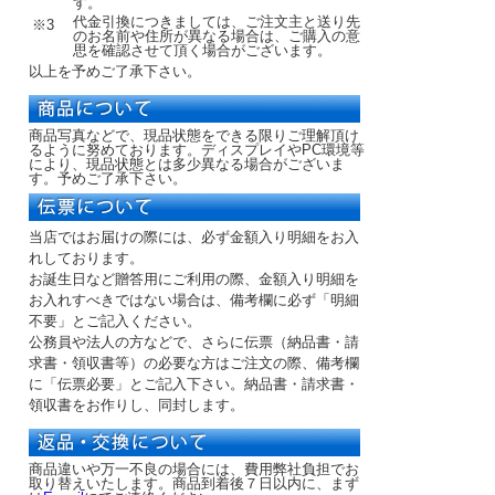
す。
代金引換につきましては、ご注文主と送り先
※3
のお名前や住所が異なる場合は、ご購入の意
思を確認させて頂く場合がございます。
以上を予めご了承下さい。
商品写真などで、現品状態をできる限りご理解頂け
るように努めております。ディスプレイやPC環境等
により、現品状態とは多少異なる場合がございま
す。予めご了承下さい。
当店ではお届けの際には、必ず金額入り明細をお入
れしております。
お誕生日など贈答用にご利用の際、金額入り明細を
お入れすべきではない場合は、備考欄に必ず「明細
不要」とご記入ください。
公務員や法人の方などで、さらに伝票（納品書・請
求書・領収書等）の必要な方はご注文の際、備考欄
に「伝票必要」とご記入下さい。納品書・請求書・
領収書をお作りし、同封します。
商品違いや万一不良の場合には、費用弊社負担でお
取り替えいたします。商品到着後７日以内に、まず