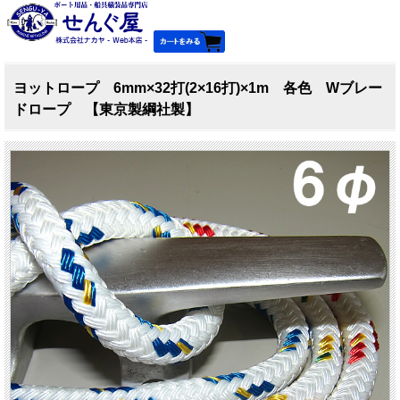
ヨットロープ 6mm×32打(2×16打)×1m 各色 Wブレー
ドロープ 【東京製綱社製】