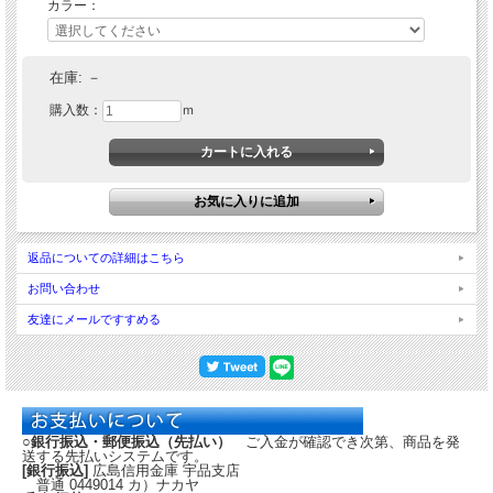
カラー：
在庫:
－
購入数：
ｍ
返品についての詳細はこちら
お問い合わせ
友達にメールですすめる
○銀行振込・郵便振込（先払い）
ご入金が確認でき次第、商品を発
送する先払いシステムです。
[銀行振込]
広島信用金庫 宇品支店
普通 0449014 カ）ナカヤ