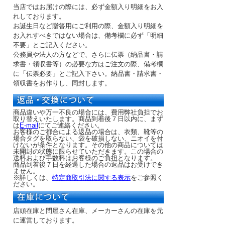
当店ではお届けの際には、必ず金額入り明細をお入
れしております。
お誕生日など贈答用にご利用の際、金額入り明細を
お入れすべきではない場合は、備考欄に必ず「明細
不要」とご記入ください。
公務員や法人の方などで、さらに伝票（納品書・請
求書・領収書等）の必要な方はご注文の際、備考欄
に「伝票必要」とご記入下さい。納品書・請求書・
領収書をお作りし、同封します。
商品違いや万一不良の場合には、費用弊社負担でお
取り替えいたします。商品到着後７日以内に、まず
は
E-mail
にてご連絡ください。
お客様のご都合による返品の場合は、衣類、靴等の
場合タグを取らない、袋を破損しない、ニオイを付
けないが条件となります。その他の商品については
未開封の状態に限らせていただきます。この場合の
送料および手数料はお客様のご負担となります。
商品到着後７日を経過した場合の返品はお受けでき
ません。
※詳しくは、
特定商取引法に関する表示
をご参照く
ださい。
店頭在庫と問屋さん在庫、メーカーさんの在庫を元
に運営しております。