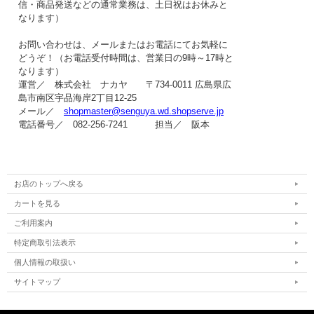
信・商品発送などの
通常業務は、土日祝はお休み
と
なります）
お問い合わせは、メールまたはお電話にてお気軽に
どうぞ！（お電話受付時間は、
営業日の9時～17時
と
なります）
運営／ 株式会社 ナカヤ 〒734-0011 広島県広
島市南区宇品海岸2丁目12-25
メール／
shopmaster@senguya.wd.shopserve.jp
電話番号／ 082-256-7241 担当／ 阪本
お店のトップへ戻る
カートを見る
ご利用案内
特定商取引法表示
個人情報の取扱い
サイトマップ