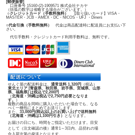
[郵便振替]
口座番号 15160-(2)-1909571 株式会社ナカヤ
（括弧の数字は省略する場合がございます。）
○クレジットカード（手数料無料）
【取り扱いカード】VISA・
MASTER・JCB・AMEX・DC・NICOS・UFJ ・Diners
○代金引換（手数料無料）
代金は商品配達時に配送員にお支払い下
さい。
代引手数料・クレジットカード利用手数料は、無料です。
せんぐ屋の配送料金は、
通常送料 1,320円
（税込）
東北エリア [青森県、秋田県、岩手県、宮城県、山形
県、福島県] は税込で2,200円
（
北海道・沖縄は税込で2,750円必要となりま
す。
）
複数の商品を同時に購入いただいた場合でも、なる
べく一梱包にまとめてお送りします。
また、
33,000円(税込)以上のお買い上げで送料無料
（北海道・沖縄は1,100円引き）
となります。
お届けの日にち、時間をご指定いただけます。
目安
として（注文確認の後）
通常1～3日内
、品切れの場
合入荷次第の発送となります。