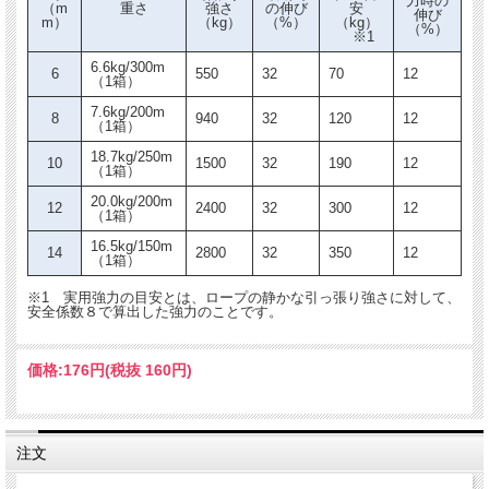
力時の
12
2400
32
300
12
（m
重さ
強さ
の伸び
安
（1箱）
伸び
m）
（kg）
（%）
（kg）
（%）
※1
16.5kg/150m
14
2800
32
350
12
（1箱）
6.6kg/300m
6
550
32
70
12
（1箱）
※1 実用強力の目安とは、ロープの静かな引っ張り強さに対して、安全係数８で
7.6kg/200m
8
940
32
120
12
（1箱）
算出した強力のことです。
18.7kg/250m
10
1500
32
190
12
（1箱）
20.0kg/200m
12
2400
32
300
12
（1箱）
16.5kg/150m
14
2800
32
350
12
（1箱）
※1 実用強力の目安とは、ロープの静かな引っ張り強さに対して、
安全係数８で算出した強力のことです。
価格:
176円
(税抜 160円)
注文