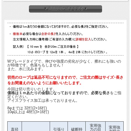
Wブレードタイプで、伸びや強度の劣化が少なく、擦れにも強いのが特徴です。色
▼ 商品説明の続きを見る ▼
落ちもしません！
また、水に沈みます。
切売のロープは返品不可になりますので、ご注文の際はサイズ･長さをお間違えの
ないようにお願いいたします。
今回は切り売りいたします。
価格は１ｍあたりの金額になっておりますので、必要な長さをご指定ください。
アイスプライス加工は承っておりません。
Wブレードタイプで、伸びや強度の劣化が少なく、擦れにも強いの
実用強力の
実用強力
直径
引張り強
破断時の
が特徴です。色落ちもしません！
目安
時の
また、水に沈みます。
（m
重さ
さ
伸び
（kg）
伸び
m）
（kg）
（%）
※1
（%）
切売のロープは返品不可になりますので、ご注文の際はサイズ･長さ
をお間違えのないようにお願いいたします。
6.6kg/300m
6
550
32
70
12
今回は切り売りいたします。
（1箱）
価格は１ｍあたりの金額になっておりますので、必要な長さ
をご指
定ください。
アイスプライス加工は承っておりません。
7.6kg/200m
8
940
32
120
12
（1箱）
8φまでは 32打(2×16打)
10φ以上は 48打(3×16打)
18.7kg/250m
10
1500
32
190
12
（1箱）
実用強
実用強
20.0kg/200m
直径
引張り
破断時
力の目