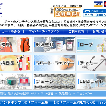
カートをみる
｜
マイページへログイン
｜
ご利用案内
｜
お問い合
用品 船具の通信販売 せんぐ屋 HOME
>
係船用品
>
フェンダー
ハンドポンプ ポリフォーム用 【ポリフォームPOLYFORM】[975