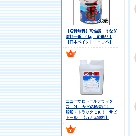
【送料無料】高性能 うなぎ
塗料一番 4kg 定番品！
【日本ペイント・ニッペ】
ニューサビトールデラック
ス 2L サビの除去に！
船舶・トラックにも！ サビ
トール 【カナエ塗料】