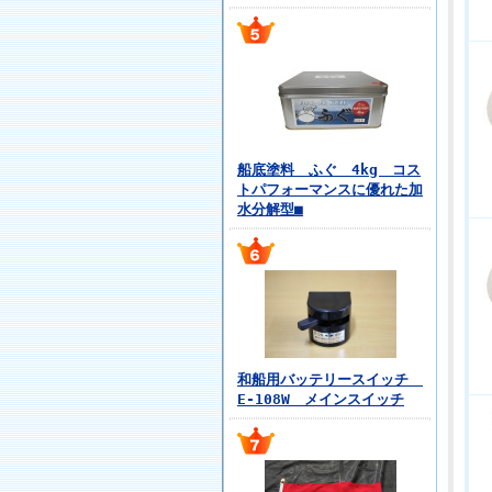
船底塗料 ふぐ 4kg コス
トパフォーマンスに優れた加
水分解型■
和船用バッテリースイッチ
E-108W メインスイッチ