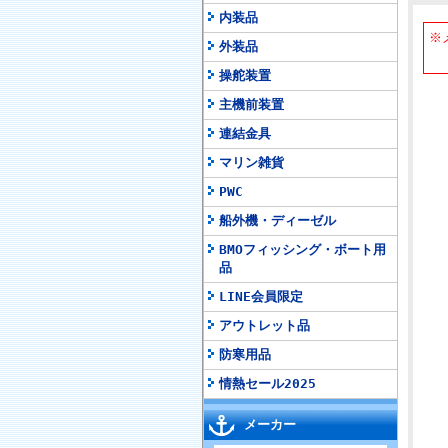
内装品
※
外装品
納
操舵装置
主機前装置
連結金具
マリン雑貨
PWC
船外機・ディーゼル
BMOフィッシング・ボート用
品
LINE会員限定
アウトレット品
防寒用品
情熱セール2025
メーカー