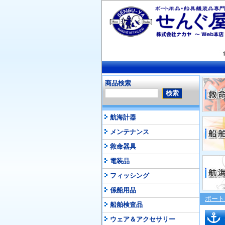
商品検索
航海計器
メンテナンス
救命器具
電装品
フィッシング
係船用品
ボート
船舶検査品
ウェア＆アクセサリー