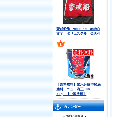
警戒船旗 700×900 赤地白
文字 ポリエステル 金具付
【送料無料】加水分解型船底
塗料 ニュー海王300
4kg 【中国塗料】
カレンダー
＜
2026年8月
＞