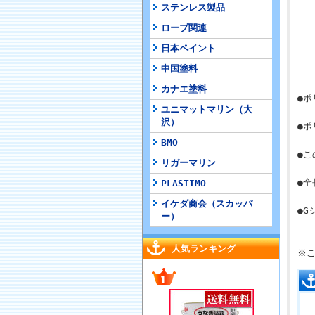
ステンレス製品
ロープ関連
日本ペイント
中国塗料
カナエ塗料
●
ユニマットマリン（大
沢）
●
BMO
●こ
リガーマリン
●全
PLASTIMO
イケダ商会（スカッパ
●G
ー）
人気ランキング
※