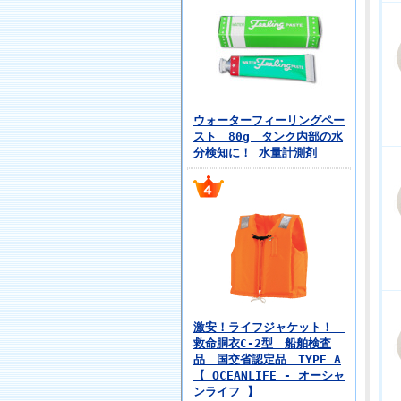
ウォーターフィーリングペー
スト 80g タンク内部の水
分検知に！ 水量計測剤
激安！ライフジャケット！
救命胴衣C-2型 船舶検査
品 国交省認定品 TYPE A
【 OCEANLIFE - オーシャ
ンライフ 】