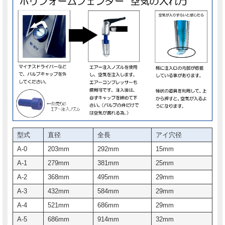
型式
直径
全長
アイ穴径
A-0
203mm
292mm
15mm
A-1
279mm
381mm
25mm
A-2
368mm
495mm
29mm
A-3
432mm
584mm
29mm
A-4
521mm
686mm
29mm
A-5
686mm
914mm
32mm