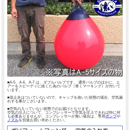
■A-5、A-6、A-7 は、ダブルバルブです。 通常バルブのほかに、エ
アーをスピーディに抜くた為のバルブ（青くマーキング）が付いて
います。
■逆止弁はついていないので、キャップを抜いた状態の場合、空気漏
れする事がございます。
■空気の入っていない状態でのお届けとなります。
空気の注入について、コンプレッサーで空気を圧入できれば特に何
も必要ありませんが、コンプレッサーが無い場合は、専用
ポンプ
や
ノズル
を別途お買い求めください。