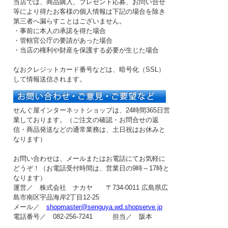
当店では、商品購入、プレゼント応募、お問い合せ
等により得たお客様の個人情報は下記の場合を除き
第三者へ漏らすことはございません。
・事前に本人の承諾を得た場合
・管轄官公庁の要請があった場合
・当店の権利や財産を保護する必要が生じた場合
なおクレジットカード番号などは、暗号化（SSL）
して情報送信されます。
せんぐ屋インターネットショップは、24時間365日営
業しております。（ご注文の確認・お問合せの返
信・商品発送などの
通常業務は、土日祝はお休み
と
なります）
お問い合わせは、メールまたはお電話にてお気軽に
どうぞ！（お電話受付時間は、
営業日の9時～17時
と
なります）
運営／ 株式会社 ナカヤ 〒734-0011 広島県広
島市南区宇品海岸2丁目12-25
メール／
shopmaster@senguya.wd.shopserve.jp
電話番号／ 082-256-7241 担当／ 阪本