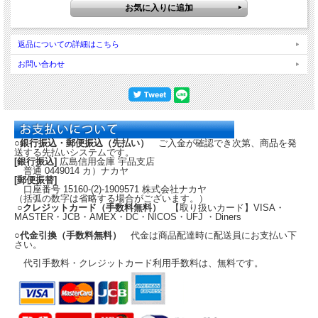
返品についての詳細はこちら
お問い合わせ
○銀行振込・郵便振込（先払い）
ご入金が確認でき次第、商品を発
送する先払いシステムです。
[銀行振込]
広島信用金庫 宇品支店
普通 0449014 カ）ナカヤ
[郵便振替]
口座番号 15160-(2)-1909571 株式会社ナカヤ
（括弧の数字は省略する場合がございます。）
○クレジットカード（手数料無料）
【取り扱いカード】VISA・
MASTER・JCB・AMEX・DC・NICOS・UFJ ・Diners
○代金引換（手数料無料）
代金は商品配達時に配送員にお支払い下
さい。
代引手数料・クレジットカード利用手数料は、無料です。