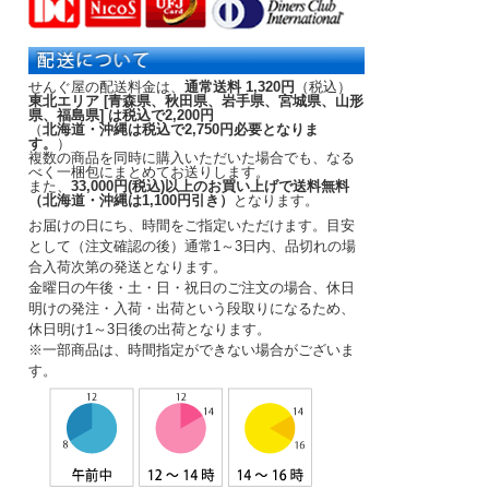
せんぐ屋の配送料金は、
通常送料 1,320円
（税込）
東北エリア [青森県、秋田県、岩手県、宮城県、山形
県、福島県] は税込で2,200円
（
北海道・沖縄は税込で2,750円必要となりま
す。
）
複数の商品を同時に購入いただいた場合でも、なる
べく一梱包にまとめてお送りします。
また、
33,000円(税込)以上のお買い上げで送料無料
（北海道・沖縄は1,100円引き）
となります。
お届けの日にち、時間をご指定いただけます。
目安
として（注文確認の後）
通常1～3日内
、品切れの場
合入荷次第の発送となります。
金曜日の午後・土・日・祝日のご注文の場合、休日
明けの発注・入荷・出荷という段取りになるため、
休日明け1～3日後の出荷となります。
※一部商品は、時間指定ができない場合がございま
す。