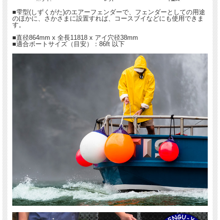
■雫型(しずくがた)のエアーフェンダーで、フェンダーとしての用途
のほかに、さかさまに設置すれば、コースブイなどにも使用できま
す。
■直径864mm x 全長11818 x アイ穴径38mm
■適合ボートサイズ（目安）：86ft 以下