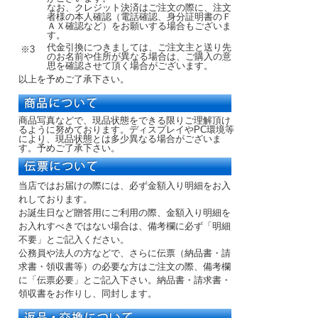
なお、クレジット決済はご注文の際に、注文
者様の本人確認（電話確認、身分証明書のＦ
ＡＸ確認など）をお願いする場合もございま
す。
代金引換につきましては、ご注文主と送り先
※3
のお名前や住所が異なる場合は、ご購入の意
思を確認させて頂く場合がございます。
以上を予めご了承下さい。
商品写真などで、現品状態をできる限りご理解頂け
るように努めております。ディスプレイやPC環境等
により、現品状態とは多少異なる場合がございま
す。予めご了承下さい。
当店ではお届けの際には、必ず金額入り明細をお入
れしております。
お誕生日など贈答用にご利用の際、金額入り明細を
お入れすべきではない場合は、備考欄に必ず「明細
不要」とご記入ください。
公務員や法人の方などで、さらに伝票（納品書・請
求書・領収書等）の必要な方はご注文の際、備考欄
に「伝票必要」とご記入下さい。納品書・請求書・
領収書をお作りし、同封します。