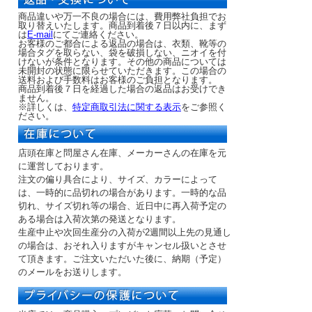
商品違いや万一不良の場合には、費用弊社負担でお
取り替えいたします。商品到着後７日以内に、まず
は
E-mail
にてご連絡ください。
お客様のご都合による返品の場合は、衣類、靴等の
場合タグを取らない、袋を破損しない、ニオイを付
けないが条件となります。その他の商品については
未開封の状態に限らせていただきます。この場合の
送料および手数料はお客様のご負担となります。
商品到着後７日を経過した場合の返品はお受けでき
ません。
※詳しくは、
特定商取引法に関する表示
をご参照く
ださい。
店頭在庫と問屋さん在庫、メーカーさんの在庫を元
に運営しております。
注文の偏り具合により、サイズ、カラーによって
は、一時的に品切れの場合があります。一時的な品
切れ、サイズ切れ等の場合、近日中に再入荷予定の
ある場合は入荷次第の発送となります。
生産中止や次回生産分の入荷が2週間以上先の見通し
の場合は、おそれ入りますがキャンセル扱いとさせ
て頂きます。ご注文いただいた後に、納期（予定）
のメールをお送りします。