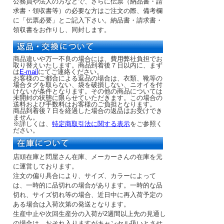
公務員や法人の方などで、さらに伝票（納品書・請
求書・領収書等）の必要な方はご注文の際、備考欄
に「伝票必要」とご記入下さい。納品書・請求書・
領収書をお作りし、同封します。
商品違いや万一不良の場合には、費用弊社負担でお
取り替えいたします。商品到着後７日以内に、まず
は
E-mail
にてご連絡ください。
お客様のご都合による返品の場合は、衣類、靴等の
場合タグを取らない、袋を破損しない、ニオイを付
けないが条件となります。その他の商品については
未開封の状態に限らせていただきます。この場合の
送料および手数料はお客様のご負担となります。
商品到着後７日を経過した場合の返品はお受けでき
ません。
※詳しくは、
特定商取引法に関する表示
をご参照く
ださい。
店頭在庫と問屋さん在庫、メーカーさんの在庫を元
に運営しております。
注文の偏り具合により、サイズ、カラーによって
は、一時的に品切れの場合があります。一時的な品
切れ、サイズ切れ等の場合、近日中に再入荷予定の
ある場合は入荷次第の発送となります。
生産中止や次回生産分の入荷が2週間以上先の見通し
の場合は、おそれ入りますがキャンセル扱いとさせ