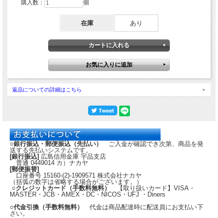
高さ調整幅が340mm～510mmのもの
購入数：
個
と、500mm～750mmとございます。
在庫
あり
BMOの「スイベルベース」が取付可能
です。
BMO リムーバブルスイベ
ルベース （シート用）
返品についての詳細はこちら
シート側とボート側にそれぞれベースを
取り付けて使用する、2枚で1組の『別
体型』スイベルベースです。
最初に、ベースをそれぞれシートとボー
○銀行振込・郵便振込（先払い）
ご入金が確認でき次第、商品を発
送する先払いシステムです。
トに取り付けておけば、その後は、状況
[銀行振込]
広島信用金庫 宇品支店
に応じてシートの取付・取外しが簡単に
普通 0449014 カ）ナカヤ
行えるので、持ち運ぶこと前提のスモールボートなど、頻繁にシートを取り外した
[郵便振替]
い場合に非常に便利です。
口座番号 15160-(2)-1909571 株式会社ナカヤ
（括弧の数字は省略する場合がございます。）
○クレジットカード（手数料無料）
【取り扱いカード】VISA・
MASTER・JCB・AMEX・DC・NICOS・UFJ ・Diners
○代金引換（手数料無料）
代金は商品配達時に配送員にお支払い下
さい。