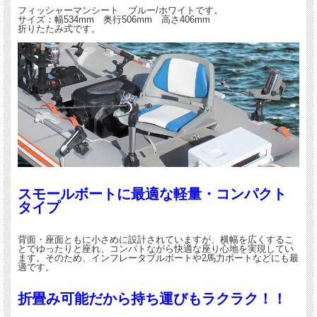
フィッシャーマンシート ブルー/ホワイトです。
サイズ：幅534mm 奥行506mm 高さ406mm
折りたたみ式です。
スモールボートに最適な軽量・コンパクトタイプ
背面・座面ともに小さめに設計されていますが、横幅を広くすることでゆったりと
座れ、コンパトながら快適な座り心地を実現しています。そのため、インフレータ
ブルボートや2馬力ボートなどにも最適です。
スモールボートに最適な軽量・コンパクト
タイプ
折畳み可能だから持ち運びもラクラク！！
背面・座面ともに小さめに設計されていますが、横幅を広くするこ
コンパクトで軽量かつ、折り畳むことが出来ます。また、折り畳んだシートが開か
とでゆったりと座れ、コンパトながら快適な座り心地を実現してい
ます。そのため、インフレータブルボートや2馬力ボートなどにも最
ない様にスナップで固定できるので持ち運びやすく、車内積載時にも便利です。
適です。
複数のスイベルポジション！！
折畳み可能だから持ち運びもラクラク！！