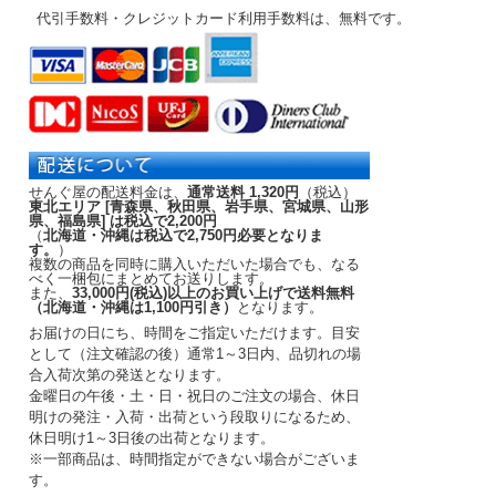
代引手数料・クレジットカード利用手数料は、無料です。
せんぐ屋の配送料金は、
通常送料 1,320円
（税込）
東北エリア [青森県、秋田県、岩手県、宮城県、山形
県、福島県] は税込で2,200円
（
北海道・沖縄は税込で2,750円必要となりま
す。
）
複数の商品を同時に購入いただいた場合でも、なる
べく一梱包にまとめてお送りします。
また、
33,000円(税込)以上のお買い上げで送料無料
（北海道・沖縄は1,100円引き）
となります。
お届けの日にち、時間をご指定いただけます。
目安
として（注文確認の後）
通常1～3日内
、品切れの場
合入荷次第の発送となります。
金曜日の午後・土・日・祝日のご注文の場合、休日
明けの発注・入荷・出荷という段取りになるため、
休日明け1～3日後の出荷となります。
※一部商品は、時間指定ができない場合がございま
す。