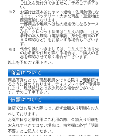
ご注文を受付けできません。予めご了承下さ
い。
※2
お届けは基本的にヤマト運輸・佐川急便にな
ります。バッテリー・大きな商品・重量物は
西濃運輸になります。
一部商品や地域へは他の運送便になるケース
がございます。
なお、クレジット決済はご注文の際に、注文
者様の本人確認（電話確認、身分証明書のＦ
ＡＸ確認など）をお願いする場合もございま
す。
代金引換につきましては、ご注文主と送り先
※3
のお名前や住所が異なる場合は、ご購入の意
思を確認させて頂く場合がございます。
以上を予めご了承下さい。
商品写真などで、現品状態をできる限りご理解頂け
るように努めております。ディスプレイやPC環境等
により、現品状態とは多少異なる場合がございま
す。予めご了承下さい。
当店ではお届けの際には、必ず金額入り明細をお入
れしております。
お誕生日など贈答用にご利用の際、金額入り明細を
お入れすべきではない場合は、備考欄に必ず「明細
不要」とご記入ください。