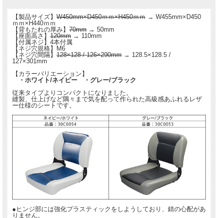
【カラーバリエーション】
【製品サイズ】
W450mm×D450ｍｍ×H450ｍｍ
→ W455mm×D450
・ホワイト/ネイビー ・グレー/ブラック
ｍｍ×H440ｍｍ
【背もたれの厚み】
70mm
→ 50mm
従来タイプよりコンパクトになりました。
【座面高さ】
120mm
→ 110mm
縫製、仕上げなど隅々まで気を配って作られた高級感あふれるレザー仕様のシート
【付属ネジ】4本付属
【ネジ穴規格】M6
です。
【ネジ穴間隔】
128×128 / 126×290mm
→ 128.5×128.5 /
127×301mm
【カラーバリエーション】
・ホワイト/ネイビー ・グレー/ブラック
従来タイプよりコンパクトになりました。
縫製、仕上げなど隅々まで気を配って作られた高級感あふれるレザ
ー仕様のシートです。
●ヒンジ部には強化プラスティックをしようしており、錆の心配がありません。
●シート底面もプラスティックのため、腐食の心配がありません。
●グレー/ブラックのブラック部は高級感のあるパンチングレザー仕様です。
●ヒンジ部には強化プラスティックをしようしており、錆の心配があ
りません。