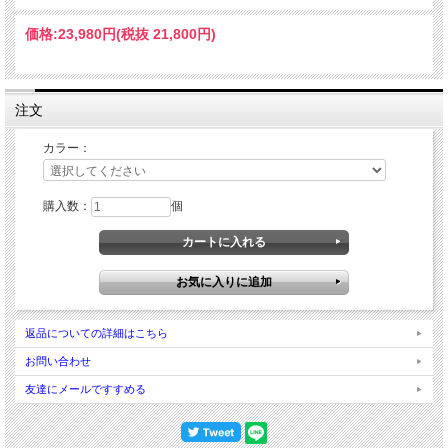
価格:
23,980円
(税抜 21,800円)
BMO シートペデスタル
無段階で高調節が出来るペデスタルで
注文
す。
カラー：
高さ調整幅が340mm～510mmのもの
と、500mm～750mmとございます。
BMOの「スイベルベース」が取付可能
購入数：
個
です。
BMO リムーバブルスイベ
ルベース （シート用）
返品についての詳細はこちら
お問い合わせ
シート側とボート側にそれぞれベースを
友達にメールですすめる
取り付けて使用する、2枚で1組の『別
体型』スイベルベースです。
最初に、ベースをそれぞれシートとボー