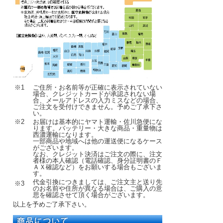
※1
ご住所・お名前等が正確に表示されていない
場合、クレジットカードが承認されない場
合、メールアドレスの入力ミスなどの場合、
ご注文を受付けできません。予めご了承下さ
い。
※2
お届けは基本的にヤマト運輸・佐川急便にな
ります。バッテリー・大きな商品・重量物は
西濃運輸になります。
一部商品や地域へは他の運送便になるケース
がございます。
なお、クレジット決済はご注文の際に、注文
者様の本人確認（電話確認、身分証明書のＦ
ＡＸ確認など）をお願いする場合もございま
す。
代金引換につきましては、ご注文主と送り先
※3
のお名前や住所が異なる場合は、ご購入の意
思を確認させて頂く場合がございます。
以上を予めご了承下さい。