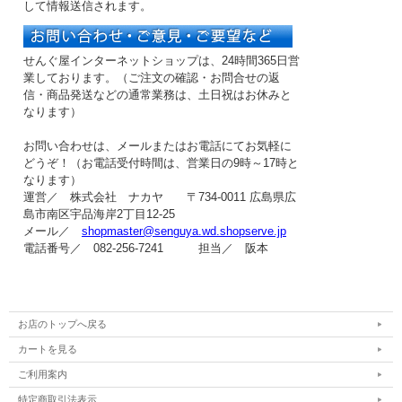
して情報送信されます。
せんぐ屋インターネットショップは、24時間365日営
業しております。（ご注文の確認・お問合せの返
信・商品発送などの
通常業務は、土日祝はお休み
と
なります）
お問い合わせは、メールまたはお電話にてお気軽に
どうぞ！（お電話受付時間は、
営業日の9時～17時
と
なります）
運営／ 株式会社 ナカヤ 〒734-0011 広島県広
島市南区宇品海岸2丁目12-25
メール／
shopmaster@senguya.wd.shopserve.jp
電話番号／ 082-256-7241 担当／ 阪本
お店のトップへ戻る
カートを見る
ご利用案内
特定商取引法表示