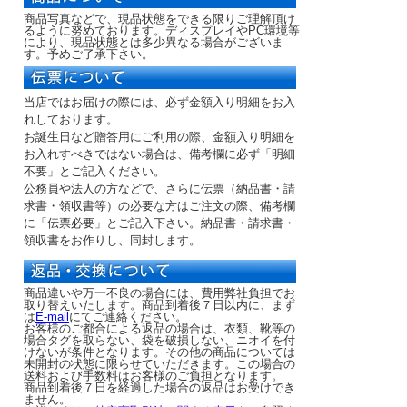
商品写真などで、現品状態をできる限りご理解頂け
るように努めております。ディスプレイやPC環境等
により、現品状態とは多少異なる場合がございま
す。予めご了承下さい。
当店ではお届けの際には、必ず金額入り明細をお入
れしております。
お誕生日など贈答用にご利用の際、金額入り明細を
お入れすべきではない場合は、備考欄に必ず「明細
不要」とご記入ください。
公務員や法人の方などで、さらに伝票（納品書・請
求書・領収書等）の必要な方はご注文の際、備考欄
に「伝票必要」とご記入下さい。納品書・請求書・
領収書をお作りし、同封します。
商品違いや万一不良の場合には、費用弊社負担でお
取り替えいたします。商品到着後７日以内に、まず
は
E-mail
にてご連絡ください。
お客様のご都合による返品の場合は、衣類、靴等の
場合タグを取らない、袋を破損しない、ニオイを付
けないが条件となります。その他の商品については
未開封の状態に限らせていただきます。この場合の
送料および手数料はお客様のご負担となります。
商品到着後７日を経過した場合の返品はお受けでき
ません。