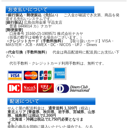
トに取り付けておけば、その後は、状況
に応じてシートの取付・取外しが簡単に
行えるので、持ち運ぶこと前提のスモールボートなど、頻繁にシートを取り外した
○銀行振込・郵便振込（先払い）
ご入金が確認でき次第、商品を発
い場合に非常に便利です。
送する先払いシステムです。
[銀行振込]
広島信用金庫 宇品支店
普通 0449014 カ）ナカヤ
[郵便振替]
口座番号 15160-(2)-1909571 株式会社ナカヤ
（括弧の数字は省略する場合がございます。）
○クレジットカード（手数料無料）
【取り扱いカード】VISA・
MASTER・JCB・AMEX・DC・NICOS・UFJ ・Diners
○代金引換（手数料無料）
代金は商品配達時に配送員にお支払い下
さい。
代引手数料・クレジットカード利用手数料は、無料です。
せんぐ屋の配送料金は、
通常送料 1,320円
（税込）
東北エリア [青森県、秋田県、岩手県、宮城県、山形
県、福島県] は税込で2,200円
（
北海道・沖縄は税込で2,750円必要となりま
す。
）
複数の商品を同時に購入いただいた場合でも、なる