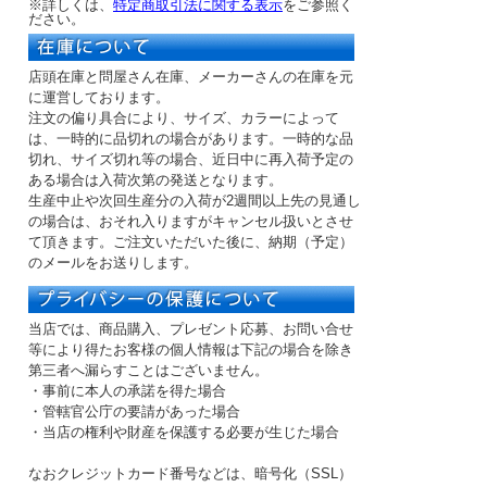
※詳しくは、
特定商取引法に関する表示
をご参照く
ださい。
店頭在庫と問屋さん在庫、メーカーさんの在庫を元
に運営しております。
注文の偏り具合により、サイズ、カラーによって
は、一時的に品切れの場合があります。一時的な品
切れ、サイズ切れ等の場合、近日中に再入荷予定の
ある場合は入荷次第の発送となります。
生産中止や次回生産分の入荷が2週間以上先の見通し
の場合は、おそれ入りますがキャンセル扱いとさせ
て頂きます。ご注文いただいた後に、納期（予定）
のメールをお送りします。
当店では、商品購入、プレゼント応募、お問い合せ
等により得たお客様の個人情報は下記の場合を除き
第三者へ漏らすことはございません。
・事前に本人の承諾を得た場合
・管轄官公庁の要請があった場合
・当店の権利や財産を保護する必要が生じた場合
なおクレジットカード番号などは、暗号化（SSL）