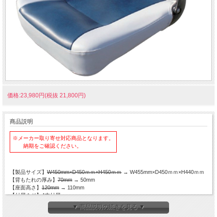
価格:23,980円(税抜 21,800円)
商品説明
※メーカー取り寄せ対応商品となります。
納期をご確認ください。
【製品サイズ】
W450mm×D450ｍｍ×H450ｍｍ
→ W455mm×D450ｍｍ×H440ｍｍ
【背もたれの厚み】
70mm
→ 50mm
【座面高さ】
120mm
→ 110mm
【付属ネジ】4本付属
【ネジ穴規格】M6
▼ 商品説明の続きを見る ▼
【ネジ穴間隔】
128×128 / 126×290mm
→ 128.5×128.5 / 127×301mm