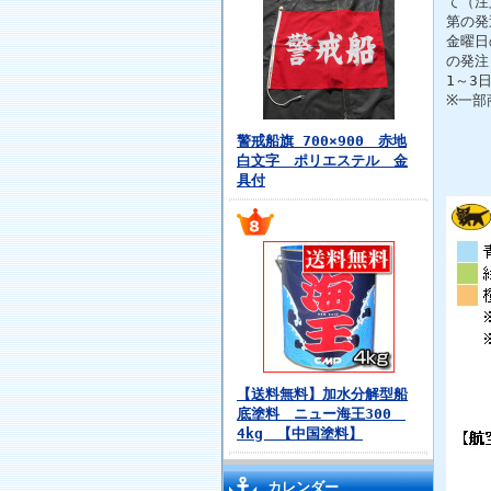
て（注
第の発
金曜日
の発注
1～3
※一部
警戒船旗 700×900 赤地
白文字 ポリエステル 金
具付
【送料無料】加水分解型船
底塗料 ニュー海王300
4kg 【中国塗料】
カレンダー