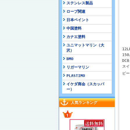
ステンレス製品
ロープ関連
日本ペイント
中国塗料
カナエ塗料
ユニマットマリン（大
12L
沢）
15
BMO
DC8
スイ
リガーマリン
ビー
PLASTIMO
イケダ商会（スカッパ
ー）
人気ランキング