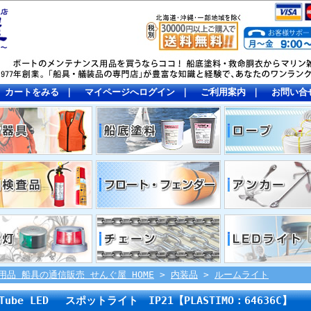
カートをみる
｜
マイページへログイン
｜
ご利用案内
｜
お問い合
用品 船具の通信販売 せんぐ屋 HOME
>
内装品
>
ルームライト
Tube LED スポットライト IP21【PLASTIMO：64636C】