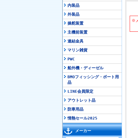
内装品
外装品
※
操舵装置
納
主機前装置
連結金具
マリン雑貨
PWC
船外機・ディーゼル
BMOフィッシング・ボート用
品
LINE会員限定
アウトレット品
防寒用品
情熱セール2025
メーカー