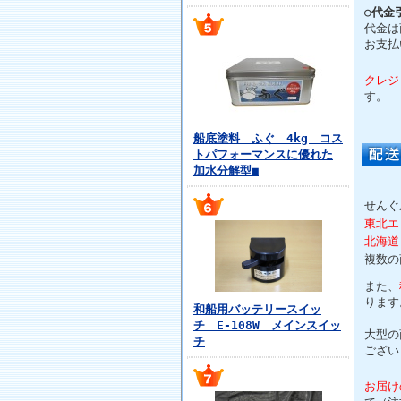
○代金
代金は
お支払
クレジ
す。
船底塗料 ふぐ 4kg コス
トパフォーマンスに優れた
加水分解型■
せんぐ
東北エ
北海道
複数の
また、
ります
和船用バッテリースイッ
チ E-108W メインスイッ
大型の
チ
ござい
お届け