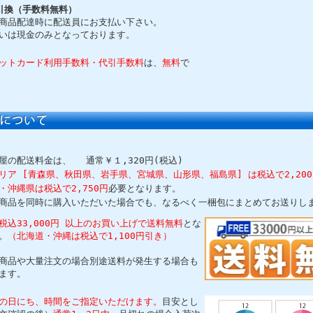
引換（手数料無料）
商品配達時に配送員にお支払い下さい。
いは現金のみとなっております。
ットカード利用手数料・代引手数料
は、
無料
で
屋の配送料金は、
通常￥１,320円(税込)
リア [青森県、秋田県、岩手県、宮城県、山形県、福島県] は税込で2,20
・沖縄県は税込で2,750円
必要となります。
商品を同時に購入いただいた場合でも、なるべく一梱包にまとめてお送りし
税込33,000円 以上のお買い上げで送料無料
とな
。
（北海道・沖縄は税込で1,100円引き）
商品や大量注文の場合別途送料が発生する場合も
ます。
の日にち、時間をご指定いただけます。
目安とし