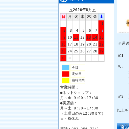
＜
2026年8月
＞
日
月
火
水
木
金
土
1
2
3
4
5
6
7
8
9
10
11
12
13
14
15
※運
16
17
18
19
20
21
22
23
24
25
26
27
28
29
※1
30
31
※2
今日
定休日
臨時休業
営業時間：
●ネットショップ：
※3
月～金 9:00～17:30
●実店舗：
月～土 8:30～17:30
以上を
（土曜日のみ12:30まで）
日・祝休み
電話：082-256-7241