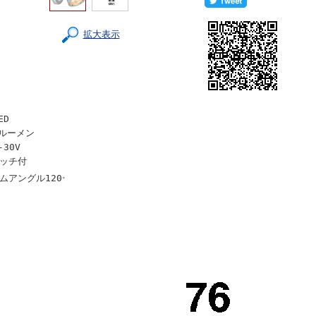
拡大表示
ED
0ルーメン
-30V
ッチ付
。
ムアングル120