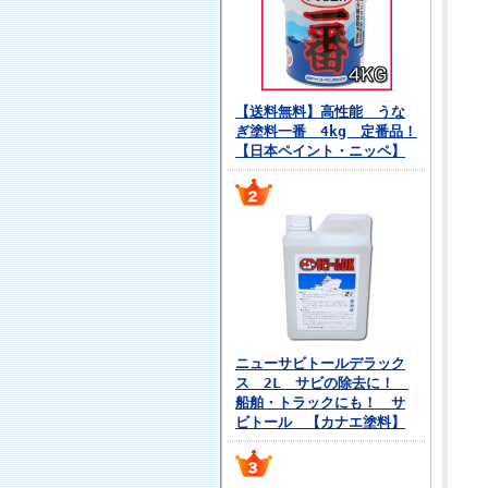
【送料無料】高性能 うな
ぎ塗料一番 4kg 定番品！
【日本ペイント・ニッペ】
ニューサビトールデラック
ス 2L サビの除去に！
船舶・トラックにも！ サ
ビトール 【カナエ塗料】