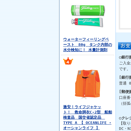
ウォーターフィーリングペ
ースト 80g タンク内部の
水分検知に！ 水量計測剤
○銀行
ご入金
です。
[銀行
普通 0
[郵便
口座番号
（括弧
激安！ライフジャケッ
ト！ 救命胴衣C-2型 船舶
検査品 国交省認定品
○クレ
TYPE A 【 OCEANLIFE -
【取り扱
オーシャンライフ 】
DC・N