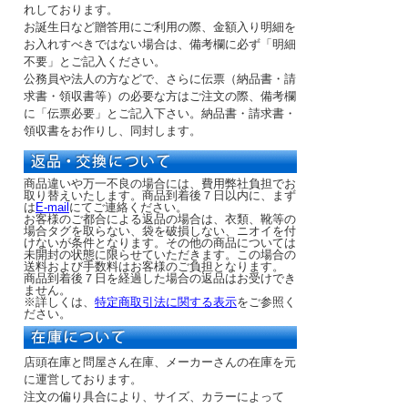
れしております。
お誕生日など贈答用にご利用の際、金額入り明細を
お入れすべきではない場合は、備考欄に必ず「明細
不要」とご記入ください。
公務員や法人の方などで、さらに伝票（納品書・請
求書・領収書等）の必要な方はご注文の際、備考欄
に「伝票必要」とご記入下さい。納品書・請求書・
領収書をお作りし、同封します。
商品違いや万一不良の場合には、費用弊社負担でお
取り替えいたします。商品到着後７日以内に、まず
は
E-mail
にてご連絡ください。
お客様のご都合による返品の場合は、衣類、靴等の
場合タグを取らない、袋を破損しない、ニオイを付
けないが条件となります。その他の商品については
未開封の状態に限らせていただきます。この場合の
送料および手数料はお客様のご負担となります。
商品到着後７日を経過した場合の返品はお受けでき
ません。
※詳しくは、
特定商取引法に関する表示
をご参照く
ださい。
店頭在庫と問屋さん在庫、メーカーさんの在庫を元
に運営しております。
注文の偏り具合により、サイズ、カラーによって