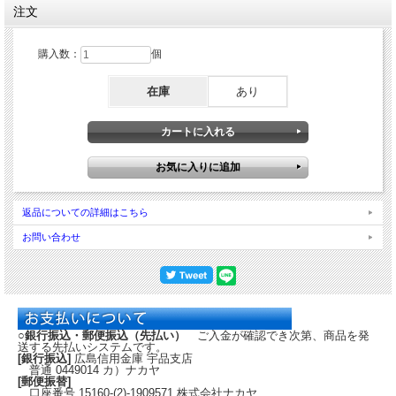
注文
購入数：
個
在庫
あり
返品についての詳細はこちら
お問い合わせ
○銀行振込・郵便振込（先払い）
ご入金が確認でき次第、商品を発
送する先払いシステムです。
[銀行振込]
広島信用金庫 宇品支店
普通 0449014 カ）ナカヤ
[郵便振替]
口座番号 15160-(2)-1909571 株式会社ナカヤ