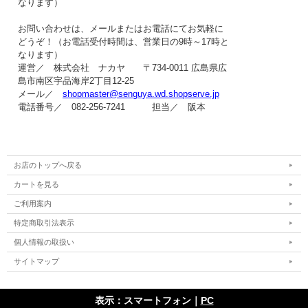
なります）
お問い合わせは、メールまたはお電話にてお気軽に
どうぞ！（お電話受付時間は、
営業日の9時～17時
と
なります）
運営／ 株式会社 ナカヤ 〒734-0011 広島県広
島市南区宇品海岸2丁目12-25
メール／
shopmaster@senguya.wd.shopserve.jp
電話番号／ 082-256-7241 担当／ 阪本
お店のトップへ戻る
カートを見る
ご利用案内
特定商取引法表示
個人情報の取扱い
サイトマップ
表示：スマートフォン｜
PC