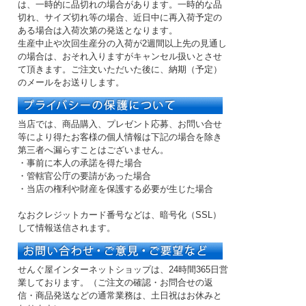
は、一時的に品切れの場合があります。一時的な品
切れ、サイズ切れ等の場合、近日中に再入荷予定の
ある場合は入荷次第の発送となります。
生産中止や次回生産分の入荷が2週間以上先の見通し
の場合は、おそれ入りますがキャンセル扱いとさせ
て頂きます。ご注文いただいた後に、納期（予定）
のメールをお送りします。
当店では、商品購入、プレゼント応募、お問い合せ
等により得たお客様の個人情報は下記の場合を除き
第三者へ漏らすことはございません。
・事前に本人の承諾を得た場合
・管轄官公庁の要請があった場合
・当店の権利や財産を保護する必要が生じた場合
なおクレジットカード番号などは、暗号化（SSL）
して情報送信されます。
せんぐ屋インターネットショップは、24時間365日営
業しております。（ご注文の確認・お問合せの返
信・商品発送などの
通常業務は、土日祝はお休み
と