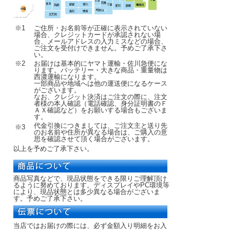
※1
ご住所・お名前等が正確に表示されていない
場合、クレジットカードが承認されない場
合、メールアドレスの入力ミスなどの場合、
ご注文を受付けできません。予めご了承下さ
い。
※2
お届けは基本的にヤマト運輸・佐川急便にな
ります。バッテリー・大きな商品・重量物は
西濃運輸になります。
一部商品や地域へは他の運送便になるケース
がございます。
なお、クレジット決済はご注文の際に、注文
者様の本人確認（電話確認、身分証明書のＦ
ＡＸ確認など）をお願いする場合もございま
す。
代金引換につきましては、ご注文主と送り先
※3
のお名前や住所が異なる場合は、ご購入の意
思を確認させて頂く場合がございます。
以上を予めご了承下さい。
商品写真などで、現品状態をできる限りご理解頂け
るように努めております。ディスプレイやPC環境等
により、現品状態とは多少異なる場合がございま
す。予めご了承下さい。
当店ではお届けの際には、必ず金額入り明細をお入