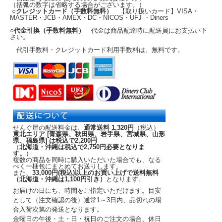
（括弧の数字は省略する場合がございます。）
○クレジットカード（手数料無料）
【取り扱いカード】VISA・
MASTER・JCB・AMEX・DC・NICOS・UFJ ・Diners
○代金引換（手数料無料）
代金は商品配達時に配送員にお支払い下
さい。
代引手数料・クレジットカード利用手数料は、無料です。
せんぐ屋の配送料金は、
通常送料 1,320円
（税込）
東北エリア [青森県、秋田県、岩手県、宮城県、山形
県、福島県] は税込で2,200円
（
北海道・沖縄は税込で2,750円必要となりま
す。
）
複数の商品を同時に購入いただいた場合でも、なる
べく一梱包にまとめてお送りします。
また、
33,000円(税込)以上のお買い上げで送料無料
（北海道・沖縄は1,100円引き）
となります。
お届けの日にち、時間をご指定いただけます。
目安
として（注文確認の後）
通常1～3日内
、品切れの場
合入荷次第の発送となります。
金曜日の午後・土・日・祝日のご注文の場合、休日