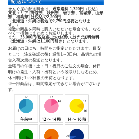
せんぐ屋の配送料金は、
通常送料 1,320円
（税込）
東北エリア [青森県、秋田県、岩手県、宮城県、山形
県、福島県] は税込で2,200円
（
北海道・沖縄は税込で2,750円必要となりま
す。
）
複数の商品を同時に購入いただいた場合でも、なる
べく一梱包にまとめてお送りします。
また、
33,000円(税込)以上のお買い上げで送料無料
（北海道・沖縄は1,100円引き）
となります。
お届けの日にち、時間をご指定いただけます。
目安
として（注文確認の後）
通常1～3日内
、品切れの場
合入荷次第の発送となります。
金曜日の午後・土・日・祝日のご注文の場合、休日
明けの発注・入荷・出荷という段取りになるため、
休日明け1～3日後の出荷となります。
※一部商品は、時間指定ができない場合がございま
す。