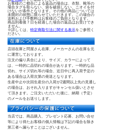
お客様のご都合による返品の場合は、衣類、靴等の
場合タグを取らない、袋を破損しない、ニオイを付
けないが条件となります。その他の商品については
未開封の状態に限らせていただきます。この場合の
送料および手数料はお客様のご負担となります。
商品到着後７日を経過した場合の返品はお受けでき
ません。
※詳しくは、
特定商取引法に関する表示
をご参照く
ださい。
店頭在庫と問屋さん在庫、メーカーさんの在庫を元
に運営しております。
注文の偏り具合により、サイズ、カラーによって
は、一時的に品切れの場合があります。一時的な品
切れ、サイズ切れ等の場合、近日中に再入荷予定の
ある場合は入荷次第の発送となります。
生産中止や次回生産分の入荷が2週間以上先の見通し
の場合は、おそれ入りますがキャンセル扱いとさせ
て頂きます。ご注文いただいた後に、納期（予定）
のメールをお送りします。
当店では、商品購入、プレゼント応募、お問い合せ
等により得たお客様の個人情報は下記の場合を除き
第三者へ漏らすことはございません。