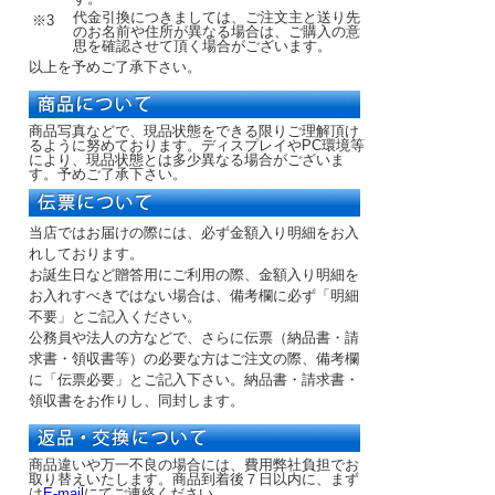
代金引換につきましては、ご注文主と送り先
※3
のお名前や住所が異なる場合は、ご購入の意
思を確認させて頂く場合がございます。
以上を予めご了承下さい。
商品写真などで、現品状態をできる限りご理解頂け
るように努めております。ディスプレイやPC環境等
により、現品状態とは多少異なる場合がございま
す。予めご了承下さい。
当店ではお届けの際には、必ず金額入り明細をお入
れしております。
お誕生日など贈答用にご利用の際、金額入り明細を
お入れすべきではない場合は、備考欄に必ず「明細
不要」とご記入ください。
公務員や法人の方などで、さらに伝票（納品書・請
求書・領収書等）の必要な方はご注文の際、備考欄
に「伝票必要」とご記入下さい。納品書・請求書・
領収書をお作りし、同封します。
商品違いや万一不良の場合には、費用弊社負担でお
取り替えいたします。商品到着後７日以内に、まず
は
E-mail
にてご連絡ください。