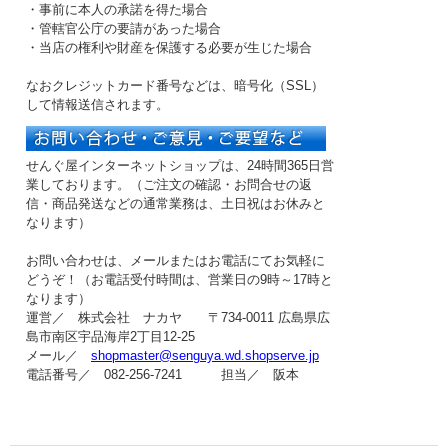
・事前に本人の承諾を得た場合
・管轄官公庁の要請があった場合
・当店の権利や財産を保護する必要が生じた場合
なおクレジットカード番号などは、暗号化（SSL）
して情報送信されます。
せんぐ屋インターネットショップは、24時間365日営
業しております。（ご注文の確認・お問合せの返
信・商品発送などの
通常業務は、土日祝はお休み
と
なります）
お問い合わせは、メールまたはお電話にてお気軽に
どうぞ！（お電話受付時間は、
営業日の9時～17時
と
なります）
運営／ 株式会社 ナカヤ 〒734-0011 広島県広
島市南区宇品海岸2丁目12-25
メール／
shopmaster@senguya.wd.shopserve.jp
電話番号／ 082-256-7241 担当／ 阪本