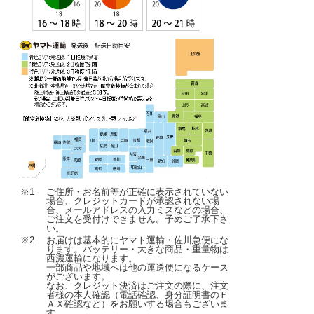
※1
ご住所・お名前等が正確に表示されていない
場合、クレジットカードが承認されない場
合、メールアドレスの入力ミスなどの場合、
ご注文を受付けできません。予めご了承下さ
い。
※2
お届けは基本的にヤマト運輸・佐川急便にな
ります。バッテリー・大きな商品・重量物は
西濃運輸になります。
一部商品や地域へは他の運送便になるケース
がございます。
なお、クレジット決済はご注文の際に、注文
者様の本人確認（電話確認、身分証明書のＦ
ＡＸ確認など）をお願いする場合もございま
す。