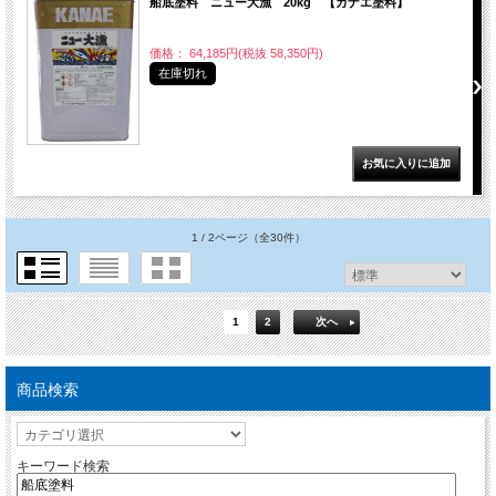
船底塗料 ニュー大漁 20kg 【カナエ塗料】
価格： 64,185円(税抜 58,350円)
在庫切れ
1 / 2ページ
（全30件）
1
2
次へ
商品検索
キーワード検索