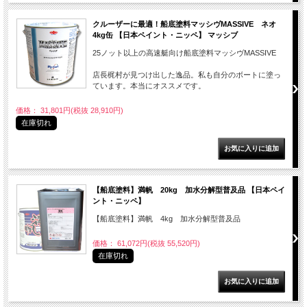
クルーザーに最適！船底塗料マッシヴMASSIVE ネオ
4kg缶 【日本ペイント・ニッペ】 マッシブ
25ノット以上の高速艇向け船底塗料マッシヴMASSIVE
店長梶村が見つけ出した逸品。私も自分のボートに塗っ
ています。本当にオススメです。
価格： 31,801円(税抜 28,910円)
在庫切れ
【船底塗料】満帆 20kg 加水分解型普及品 【日本ペイ
ント・ニッペ】
【船底塗料】満帆 4kg 加水分解型普及品
価格： 61,072円(税抜 55,520円)
在庫切れ