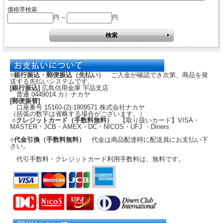
価格帯検索
円 ～
円
○銀行振込・郵便振込（先払い）
ご入金が確認でき次第、商品を発
送する先払いシステムです。
[銀行振込]
広島信用金庫 宇品支店
普通 0449014 カ）ナカヤ
[郵便振替]
口座番号 15160-(2)-1909571 株式会社ナカヤ
（括弧の数字は省略する場合がございます。）
○クレジットカード（手数料無料）
【取り扱いカード】VISA・
MASTER・JCB・AMEX・DC・NICOS・UFJ ・Diners
○代金引換（手数料無料）
代金は商品配達時に配送員にお支払い下
さい。
代引手数料・クレジットカード利用手数料は、無料です。