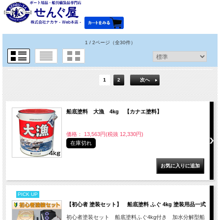
1 / 2ページ
（全30件）
1
2
次へ
船底塗料 大漁 4kg 【カナエ塗料】
価格： 13,563円(税抜 12,330円)
在庫切れ
PICK UP
【初心者 塗装セット】 船底塗料 ふぐ 4kg 塗装用品一式
初心者塗装セット 船底塗料ふぐ4kg付き 加水分解型船