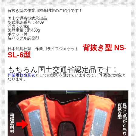
もちろん国土交通省認定品です！
背抜き型の作業用救命胴衣のご紹介です！
作業用救命胴衣
としての認可を受けていますので、PI保険の対象となります。
国土交通省型式承認品
型式承認番号：4409
浮力：8.4kg
製品重量：約430g
ポケット付
脇バックル調節型
背抜き型 NS-
日本船具社製 作業用ライフジャケット
SL-6型
もちろん国土交通省認定品です！
作業用救命胴衣
としての認可を受けていますので、PI保険の対象と
なります。