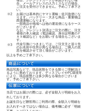
場合、クレジットカードが承認されない場
合、メールアドレスの入力ミスなどの場合、
ご注文を受付けできません。予めご了承下さ
い。
※2
お届けは基本的にヤマト運輸・佐川急便にな
ります。バッテリー・大きな商品・重量物は
西濃運輸になります。
一部商品や地域へは他の運送便になるケース
がございます。
なお、クレジット決済はご注文の際に、注文
者様の本人確認（電話確認、身分証明書のＦ
ＡＸ確認など）をお願いする場合もございま
す。
代金引換につきましては、ご注文主と送り先
※3
のお名前や住所が異なる場合は、ご購入の意
思を確認させて頂く場合がございます。
以上を予めご了承下さい。
商品写真などで、現品状態をできる限りご理解頂け
るように努めております。ディスプレイやPC環境等
により、現品状態とは多少異なる場合がございま
す。予めご了承下さい。
当店ではお届けの際には、必ず金額入り明細をお入
れしております。
お誕生日など贈答用にご利用の際、金額入り明細を
お入れすべきではない場合は、備考欄に必ず「明細