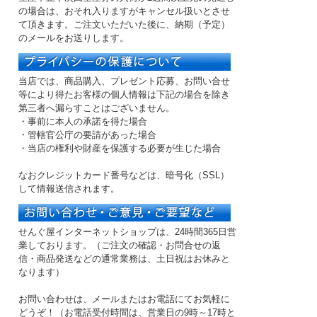
の場合は、おそれ入りますがキャンセル扱いとさせ
て頂きます。ご注文いただいた後に、納期（予定）
のメールをお送りします。
当店では、商品購入、プレゼント応募、お問い合せ
等により得たお客様の個人情報は下記の場合を除き
第三者へ漏らすことはございません。
・事前に本人の承諾を得た場合
・管轄官公庁の要請があった場合
・当店の権利や財産を保護する必要が生じた場合
なおクレジットカード番号などは、暗号化（SSL）
して情報送信されます。
せんぐ屋インターネットショップは、24時間365日営
業しております。（ご注文の確認・お問合せの返
信・商品発送などの
通常業務は、土日祝はお休み
と
なります）
お問い合わせは、メールまたはお電話にてお気軽に
どうぞ！（お電話受付時間は、
営業日の9時～17時
と