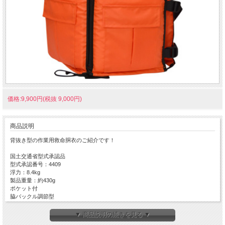
価格:9,900円(税抜 9,000円)
商品説明
背抜き型の作業用救命胴衣のご紹介です！
国土交通省型式承認品
型式承認番号：4409
浮力：8.4kg
製品重量：約430g
ポケット付
脇バックル調節型
背抜き型 NS-SL-6型
▼ 商品説明の続きを見る ▼
日本船具社製 作業用ライフジャケット