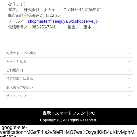
なります）
運営／ 株式会社 ナカヤ 〒734-0011 広島県広
島市南区宇品海岸2丁目12-25
メール／
shopmaster@senguya.wd.shopserve.jp
電話番号／ 082-256-7241 担当／ 阪本
お店のトップへ戻る
カートを見る
ご利用案内
特定商取引法表示
個人情報の取扱い
サイトマップ
表示：スマートフォン｜
PC
Copyright (C) All Rights Reserved.
google-site-
verification=MGsfF4ls2v5feFHMG7wa1OxyajKkB4uKkvMphM