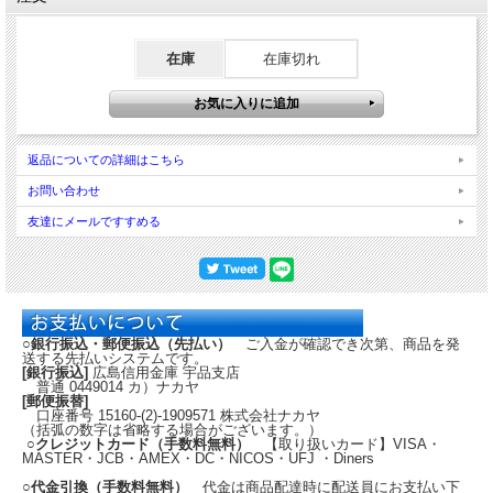
在庫
在庫切れ
返品についての詳細はこちら
お問い合わせ
友達にメールですすめる
○銀行振込・郵便振込（先払い）
ご入金が確認でき次第、商品を発
送する先払いシステムです。
[銀行振込]
広島信用金庫 宇品支店
普通 0449014 カ）ナカヤ
[郵便振替]
口座番号 15160-(2)-1909571 株式会社ナカヤ
（括弧の数字は省略する場合がございます。）
○クレジットカード（手数料無料）
【取り扱いカード】VISA・
MASTER・JCB・AMEX・DC・NICOS・UFJ ・Diners
○代金引換（手数料無料）
代金は商品配達時に配送員にお支払い下