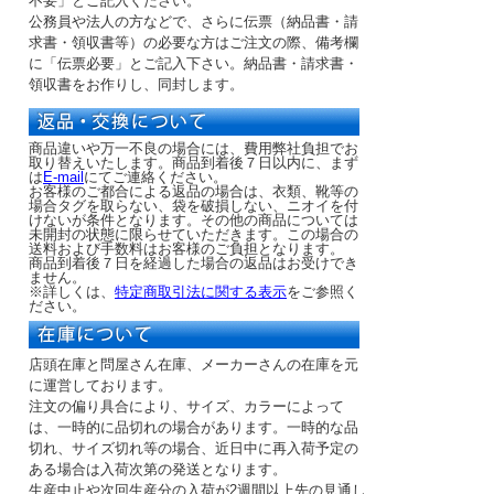
不要」とご記入ください。
公務員や法人の方などで、さらに伝票（納品書・請
求書・領収書等）の必要な方はご注文の際、備考欄
に「伝票必要」とご記入下さい。納品書・請求書・
領収書をお作りし、同封します。
商品違いや万一不良の場合には、費用弊社負担でお
取り替えいたします。商品到着後７日以内に、まず
は
E-mail
にてご連絡ください。
お客様のご都合による返品の場合は、衣類、靴等の
場合タグを取らない、袋を破損しない、ニオイを付
けないが条件となります。その他の商品については
未開封の状態に限らせていただきます。この場合の
送料および手数料はお客様のご負担となります。
商品到着後７日を経過した場合の返品はお受けでき
ません。
※詳しくは、
特定商取引法に関する表示
をご参照く
ださい。
店頭在庫と問屋さん在庫、メーカーさんの在庫を元
に運営しております。
注文の偏り具合により、サイズ、カラーによって
は、一時的に品切れの場合があります。一時的な品
切れ、サイズ切れ等の場合、近日中に再入荷予定の
ある場合は入荷次第の発送となります。
生産中止や次回生産分の入荷が2週間以上先の見通し