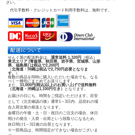
さい。
代引手数料・クレジットカード利用手数料は、無料です。
せんぐ屋の配送料金は、
通常送料 1,320円
（税込）
東北エリア [青森県、秋田県、岩手県、宮城県、山形
県、福島県] は税込で2,200円
（
北海道・沖縄は税込で2,750円必要となりま
す。
）
複数の商品を同時に購入いただいた場合でも、なる
べく一梱包にまとめてお送りします。
また、
33,000円(税込)以上のお買い上げで送料無料
（北海道・沖縄は1,100円引き）
となります。
お届けの日にち、時間をご指定いただけます。
目安
として（注文確認の後）
通常1～3日内
、品切れの場
合入荷次第の発送となります。
金曜日の午後・土・日・祝日のご注文の場合、休日
明けの発注・入荷・出荷という段取りになるため、
休日明け1～3日後の出荷となります。
※一部商品は、時間指定ができない場合がございま