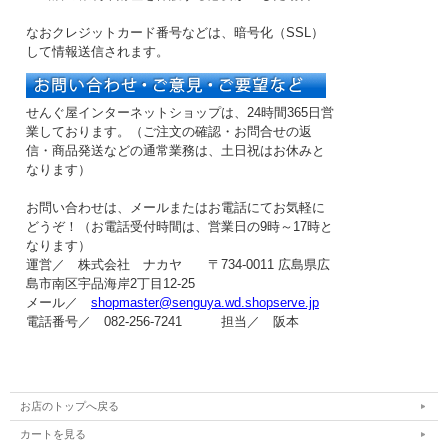
なおクレジットカード番号などは、暗号化（SSL）
して情報送信されます。
せんぐ屋インターネットショップは、24時間365日営
業しております。（ご注文の確認・お問合せの返
信・商品発送などの
通常業務は、土日祝はお休み
と
なります）
お問い合わせは、メールまたはお電話にてお気軽に
どうぞ！（お電話受付時間は、
営業日の9時～17時
と
なります）
運営／ 株式会社 ナカヤ 〒734-0011 広島県広
島市南区宇品海岸2丁目12-25
メール／
shopmaster@senguya.wd.shopserve.jp
電話番号／ 082-256-7241 担当／ 阪本
お店のトップへ戻る
カートを見る