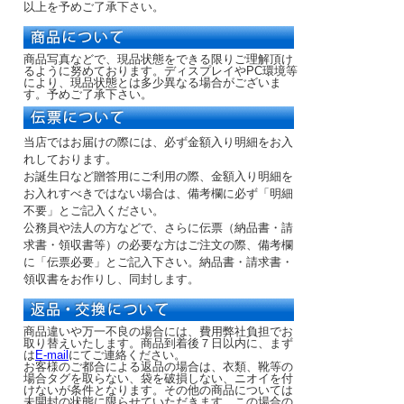
以上を予めご了承下さい。
商品写真などで、現品状態をできる限りご理解頂け
るように努めております。ディスプレイやPC環境等
により、現品状態とは多少異なる場合がございま
す。予めご了承下さい。
当店ではお届けの際には、必ず金額入り明細をお入
れしております。
お誕生日など贈答用にご利用の際、金額入り明細を
お入れすべきではない場合は、備考欄に必ず「明細
不要」とご記入ください。
公務員や法人の方などで、さらに伝票（納品書・請
求書・領収書等）の必要な方はご注文の際、備考欄
に「伝票必要」とご記入下さい。納品書・請求書・
領収書をお作りし、同封します。
商品違いや万一不良の場合には、費用弊社負担でお
取り替えいたします。商品到着後７日以内に、まず
は
E-mail
にてご連絡ください。
お客様のご都合による返品の場合は、衣類、靴等の
場合タグを取らない、袋を破損しない、ニオイを付
けないが条件となります。その他の商品については
未開封の状態に限らせていただきます。この場合の