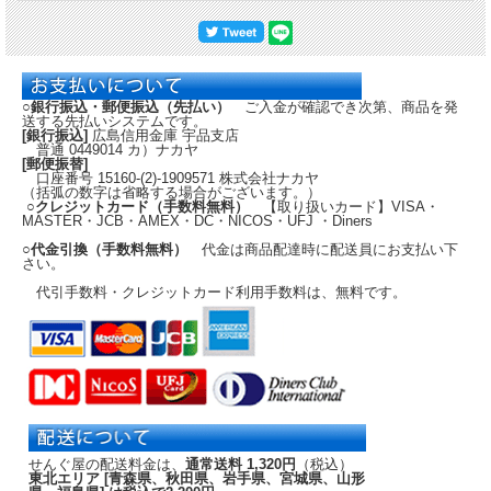
○銀行振込・郵便振込（先払い）
ご入金が確認でき次第、商品を発
送する先払いシステムです。
[銀行振込]
広島信用金庫 宇品支店
普通 0449014 カ）ナカヤ
[郵便振替]
口座番号 15160-(2)-1909571 株式会社ナカヤ
（括弧の数字は省略する場合がございます。）
○クレジットカード（手数料無料）
【取り扱いカード】VISA・
MASTER・JCB・AMEX・DC・NICOS・UFJ ・Diners
○代金引換（手数料無料）
代金は商品配達時に配送員にお支払い下
さい。
代引手数料・クレジットカード利用手数料は、無料です。
せんぐ屋の配送料金は、
通常送料 1,320円
（税込）
東北エリア [青森県、秋田県、岩手県、宮城県、山形