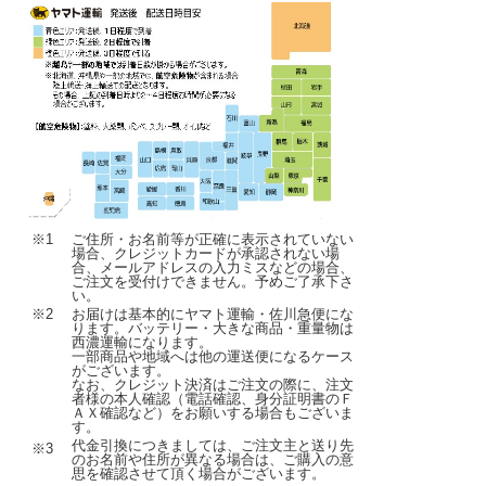
※1
ご住所・お名前等が正確に表示されていない
場合、クレジットカードが承認されない場
合、メールアドレスの入力ミスなどの場合、
ご注文を受付けできません。予めご了承下さ
い。
※2
お届けは基本的にヤマト運輸・佐川急便にな
ります。バッテリー・大きな商品・重量物は
西濃運輸になります。
一部商品や地域へは他の運送便になるケース
がございます。
なお、クレジット決済はご注文の際に、注文
者様の本人確認（電話確認、身分証明書のＦ
ＡＸ確認など）をお願いする場合もございま
す。
代金引換につきましては、ご注文主と送り先
※3
のお名前や住所が異なる場合は、ご購入の意
思を確認させて頂く場合がございます。