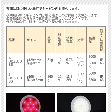
夜間は目に優しい赤灯でキャビン内を照らします。
夜間航行中にキャビン内が明る過ぎるのは操縦に支障が出ます。
必要最低限の明るさで夜間航行に優しいLEDライトです。
夜間は目に優しい赤灯でキャビン内を照らします。
停泊中は白灯、航行中は赤灯と使い分けられます。
夜間航行中にキャビン内が明る過ぎるのは操縦に支障が出ます。
防
必要最低限の明るさで夜間航行に優しいLEDライトです。
水
対
停泊中は白灯、航行中は赤灯と使い分けられます。
・
重
応
消費
色温
品番
サイズ
光量
坊
量
電
電量
度
塵
圧
防
性
水
能
対
消
・
重
応
費
5000
品番
サイズ
光量
色温度
坊
J-
576
量
電
電
φ129mm×
81g
12
5.76
～
IP
塵
8812LED
ルー
厚み9mm
V
W
5500
66
圧
量
SS
メン
性
K
能
5000
J-
1152
φ196mm×
260
12
11.5
～
IP
J-
8818LED
ルー
φ129mm×厚
81g
5.7
576ル
5000～
IP6
厚み9.5mm
g
V
2W
5500
66
SS
メン
8812LE
12V
K
み9mm
6W
ーメン
5500K
6
DSS
J-
11.
φ196mm×厚
260
1152ル
5000～
IP6
8818LE
12V
52
み9.5mm
g
ーメン
5500K
6
DSS
W