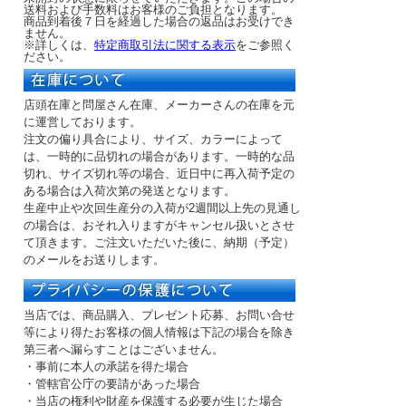
送料および手数料はお客様のご負担となります。
商品到着後７日を経過した場合の返品はお受けでき
ません。
※詳しくは、
特定商取引法に関する表示
をご参照く
ださい。
店頭在庫と問屋さん在庫、メーカーさんの在庫を元
に運営しております。
注文の偏り具合により、サイズ、カラーによって
は、一時的に品切れの場合があります。一時的な品
切れ、サイズ切れ等の場合、近日中に再入荷予定の
ある場合は入荷次第の発送となります。
生産中止や次回生産分の入荷が2週間以上先の見通し
の場合は、おそれ入りますがキャンセル扱いとさせ
て頂きます。ご注文いただいた後に、納期（予定）
のメールをお送りします。
当店では、商品購入、プレゼント応募、お問い合せ
等により得たお客様の個人情報は下記の場合を除き
第三者へ漏らすことはございません。
・事前に本人の承諾を得た場合
・管轄官公庁の要請があった場合
・当店の権利や財産を保護する必要が生じた場合